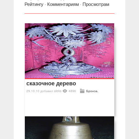
Рейтингу
·
Комментариям
·
Просмотрам
сказочное дерево
29.10.10
добавил
aleks
4896
Бронза.