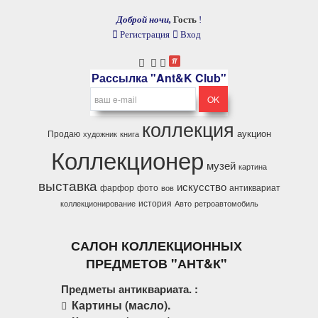
Доброй ночи,
Гость
!
Регистрация
Вход
Рассылка "Ant&K Club"
коллекция
аукцион
Продаю
художник
книга
Коллекционер
музей
картина
выставка
искусство
фарфор
фото
антиквариат
вов
история
коллекционирование
Авто
ретроавтомобиль
САЛОН КОЛЛЕКЦИОННЫХ
ПРЕДМЕТОВ "АНТ&К"
Предметы антиквариата. :
Картины (масло).