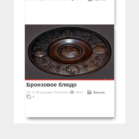
Бронзовое блюдо
23.12.08
добавил
Toozemec
5647
Бронза.
1