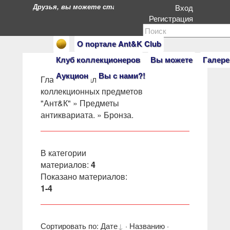
Друзья, вы можете стать героями нашего портала. Есл
Вход
Регистрация
О портале Ant&K Club
Клуб коллекционеров
Вы можете
Галере
Аукцион
Вы с нами?!
Главная
»
Салон
коллекционных предметов
"Ант&К"
»
Предметы
антиквариата.
» Бронза.
В категории
материалов
:
4
Показано материалов
:
1-4
Сортировать по
:
Дате
·
Названию
·