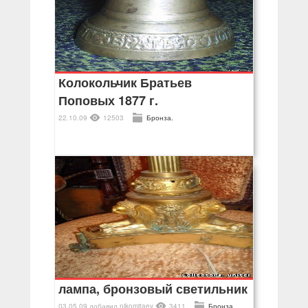
Колокольчик Братьев
Поповых 1877 г.
22.10.09
12503
Бронза.
лампа, бронзовый светильник
03.05.09
добавил
nikomitaev
3411
Бронза.