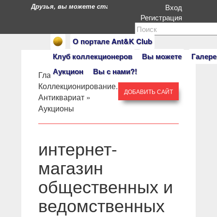
Друзья, вы можете стать героями нашего портала. Есл
Вход
Регистрация
О портале Ant&K Club
Клуб коллекционеров
Вы можете
Галере
Аукцион
Вы с нами?!
Главная
» »
Коллекционирование.
ДОБАВИТЬ САЙТ
Антиквариат
»
Аукционы
интернет-
магазин
общественных и
ведомственных