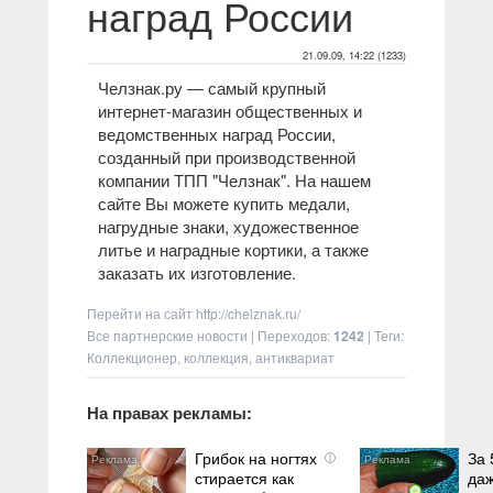
наград России
21.09.09, 14:22 (1233)
Челзнак.ру — самый крупный
интернет-магазин общественных и
ведомственных наград России,
созданный при производственной
компании ТПП "Челзнак". На нашем
сайте Вы можете купить медали,
нагрудные знаки, художественное
литье и наградные кортики, а также
заказать их изготовление.
Перейти на сайт
http://chelznak.ru/
Все партнерские новости
|
Переходов
:
1242
|
Теги
:
Коллекционер
,
коллекция
,
антиквариат
На правах рекламы:
Грибок на ногтях
За 
i
стирается как
да