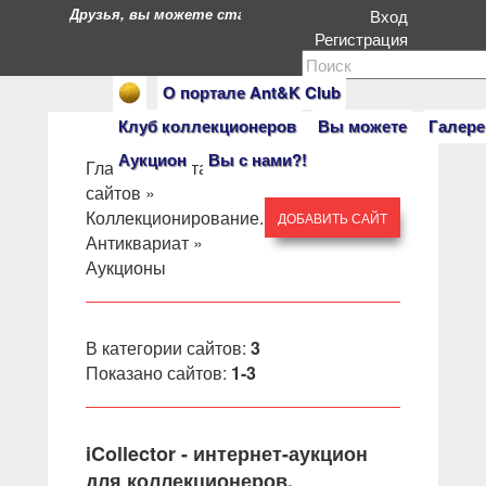
Друзья, вы можете стать героями нашего портала. Есл
Вход
Регистрация
О портале Ant&K Club
Клуб коллекционеров
Вы можете
Галере
Аукцион
Вы с нами?!
Главная
»
Каталог
сайтов
»
Коллекционирование.
ДОБАВИТЬ САЙТ
Антиквариат
»
Аукционы
В категории сайтов
:
3
Показано сайтов
:
1-3
iCollector - интернет-аукцион
для коллекционеров.