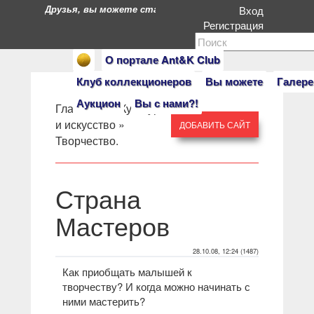
Друзья, вы можете стать героями нашего портала. Есл
Вход
Регистрация
О портале Ant&K Club
Клуб коллекционеров
Вы можете
Галере
Аукцион
Вы с нами?!
Главная
» »
Культура
и искусство
»
ДОБАВИТЬ САЙТ
Творчество.
Страна
Мастеров
28.10.08, 12:24 (1487)
Как приобщать малышей к
творчеству? И когда можно начинать с
ними мастерить?