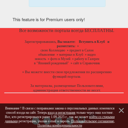
This feature is for Premium users only!
Все возможности портала всегда БЕСПЛАТНЫ.
Зарегистрировавшись,
Вы можете:
Вступить в Клуб
и
разместить:
»
свою Коллекцию
»
предмет в Салон
объявление
»
материал в Клуб
»
видео
новость
»
фото в Музей
»
работу в Галереи
в "Японией рожденный"
»
сайт в Справочник
Вы можете
внести свои предложения
по расширению
»
функций портала.
За материалы, размещенные Пользователями,
администрация ответственности не несет.
Внимание ! В связи с поправками закона о персональных данных изменился
способ входа на сайт. Теперь
вход и регистрация
только через наш хостинг.
Все, кто регистрировался ранее 1.09.2025 г., так же может
войти со старыми
данными
регистрации, указав e-mail и пароль.
Пользовательское соглашение
,
Политика конфиденциальности