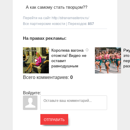
А как самому стать творцом??
Перейти на сайт
http://stranamasterov.ru/
Все партнерские новости
|
Переходов
:
857
На правах рекламы:
Королева вагона
Ржу
i
отожгла! Видео не
это
оставит
пе
равнодушным
раз
Всего комментариев
:
0
Войдите:
ОТПРАВИТЬ