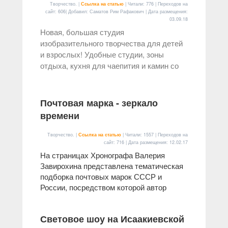
Творчество. |
Ссылка на статью
| Читали: 776 | Переходов на
сайт: 606| Добавил: Саматов Рим Рафакович | Дата размещения:
03.09.18
Новая, большая студия
изобразительного творчества для детей
и взрослых! Удобные студии, зоны
отдыха, кухня для чаепития и камин со
Почтовая марка - зеркало
времени
Творчество. |
Ссылка на статью
| Читали: 1557 | Переходов на
сайт: 716 | Дата размещения:
12.02.17
На страницах Хронографа Валерия
Завирохина представлена тематическая
подборка почтовых марок СССР и
России, посредством которой автор
Световое шоу на Исаакиевской