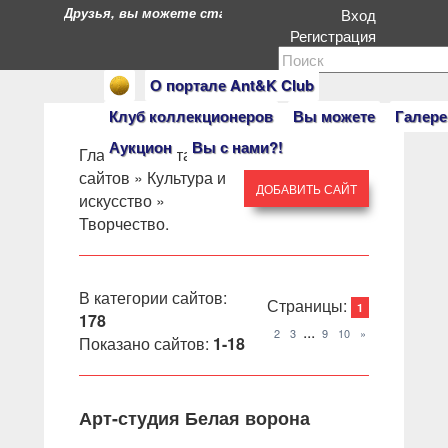
Друзья, вы можете стать героями нашего портала. Есл
Вход
Регистрация
О портале Ant&K Club
Клуб коллекционеров
Вы можете
Галере
Аукцион
Вы с нами?!
Главная
»
Каталог
сайтов
»
Культура и
ДОБАВИТЬ САЙТ
искусство
»
Творчество.
В категории сайтов
:
Страницы
:
1
178
...
2
3
9
10
»
Показано сайтов
:
1-18
Арт-студия Белая ворона