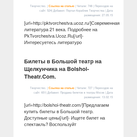
Творчество. |
Ссылка на статью
| Читали: 748 | Переходов на
сайт: 524| Добавил: Портал Кораблик Творчества | Дата
размещения:
27.05.15
[url=http://pktvorchestva.ucoz.ru/]Современная
литература 21 века. Подробнее на
PkTvorchestva.Ucoz.Ru[/url]-
Интересуетесь литературо
Билеты в Большой театр на
Щелкунчика на Bolshoi-
Theatr.Com.
Творчество. |
Ссылка на статью
| Читали: 727 | Переходов на
сайт: 651| Добавил: Продажа билетов в театры Москв | Дата
размещения:
13.02.15
[url=http://bolshoi-theatr.com/]Предлагаем
купить билеты в Большой театр.
Доступные цены[/url]- Ищете билет на
спектакль? Воспользуйт