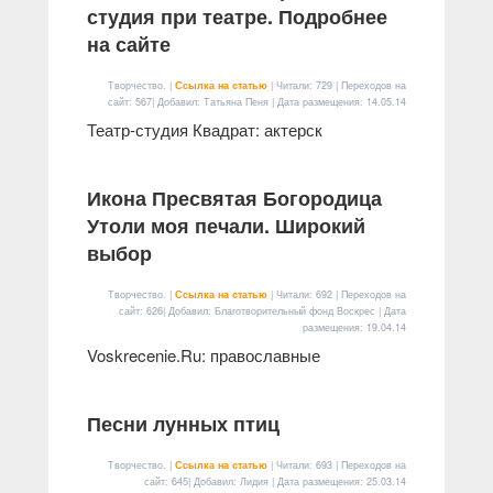
студия при театре. Подробнее
на сайте
Творчество. |
Ссылка на статью
| Читали: 729 | Переходов на
сайт: 567| Добавил: Татьяна Пеня | Дата размещения:
14.05.14
Театр-студия Квадрат: актерск
Икона Пресвятая Богородица
Утоли моя печали. Широкий
выбор
Творчество. |
Ссылка на статью
| Читали: 692 | Переходов на
сайт: 626| Добавил: Благотворительный фонд Воскрес | Дата
размещения:
19.04.14
Voskrecenie.Ru: православные
Песни лунных птиц
Творчество. |
Ссылка на статью
| Читали: 693 | Переходов на
сайт: 645| Добавил: Лидия | Дата размещения:
25.03.14