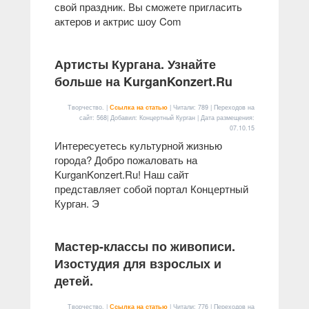
свой праздник. Вы сможете пригласить
актеров и актрис шоу Com
Артисты Кургана. Узнайте
больше на KurganKonzert.Ru
Творчество. |
Ссылка на статью
| Читали: 789 | Переходов на
сайт: 568| Добавил: Концертный Курган | Дата размещения:
07.10.15
Интересуетесь культурной жизнью
города? Добро пожаловать на
KurganKonzert.Ru! Наш сайт
представляет собой портал Концертный
Курган. Э
Мастер-классы по живописи.
Изостудия для взрослых и
детей.
Творчество. |
Ссылка на статью
| Читали: 776 | Переходов на