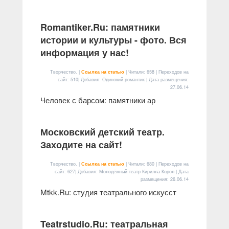
Romantiker.Ru: памятники
истории и культуры - фото. Вся
информация у нас!
Творчество. |
Ссылка на статью
| Читали: 658 | Переходов на
сайт: 510| Добавил: Одинокий романтик | Дата размещения:
27.06.14
Человек с барсом: памятники ар
Московский детский театр.
Заходите на сайт!
Творчество. |
Ссылка на статью
| Читали: 680 | Переходов на
сайт: 627| Добавил: Молодёжный театр Кирилла Корол | Дата
размещения:
26.06.14
Mtkk.Ru: студия театрального искусст
Teatrstudio.Ru: театральная