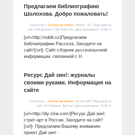
Предлагаем библиографию
Шолохова. Добро пожаловать!
Творчество. |
Ссылка на статью
| Читали: 721 | Переходов на
сайт: 618| Добавил: Сайт NobLit.Ru | Дата размещения:
16.09.14
[url=http://noblit.ru/]Предлагаем
библиографию Рассела. Заходите на
сайт![/url]- Сайт-сборник русскоязычной
информации, связанной с Н
Ресурс Дай зин!: журналы
своими руками. Информация на
сайте
Творчество. |
Ссылка на статью
| Читали: 658 | Переходов на
сайт: 617| Добавил: Дай зин! | Дата размещения:
13.09.14
[url=http://diy-zine.com/]Ресурс Дай зин!:
стрит-арт в России. Заходите на сайт!
[/url]- Предлагаем Вашему вниманию
проект Дай зин! -