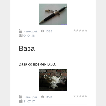
Немецкий.
1335
04.04.18
Ваза
Ваза со времен ВОВ.
Немецкий.
1223
31.07.17