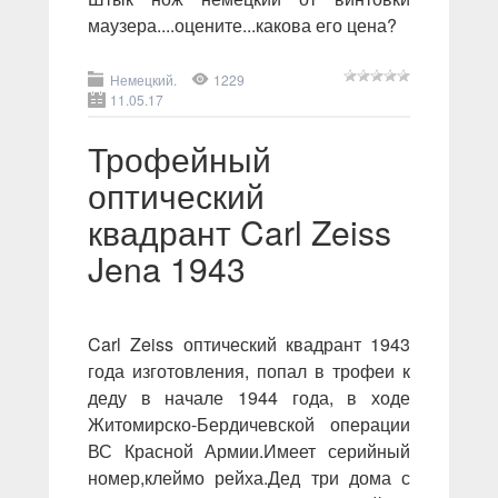
маузера....оцените...какова его цена?
Немецкий.
1229
11.05.17
Трофейный
оптический
квадрант Carl Zeiss
Jena 1943
Carl Zeiss оптический квадрант 1943
года изготовления, попал в трофеи к
деду в начале 1944 года, в ходе
Житомирско-Бердичевской операции
ВС Красной Армии.Имеет серийный
номер,клеймо рейха.Дед три дома с