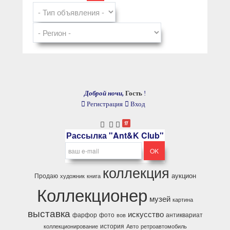
Доброй ночи,
Гость
!
Регистрация
Вход
Рассылка "Ant&K Club"
коллекция
аукцион
Продаю
художник
книга
Коллекционер
музей
картина
выставка
искусство
фарфор
фото
антиквариат
вов
история
коллекционирование
Авто
ретроавтомобиль