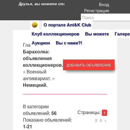
Друзья, вы можете стать героями нашего портала. Есл
Вход
Регистрация
О портале Ant&K Club
Клуб коллекционеров
Вы можете
Галере
Аукцион
Вы с нами?!
Главная
»
Барахолка:
объявления
коллекционеров.
ДОБАВИТЬ ОБЪЯВЛЕНИЕ
»
Военный
антиквариат.
»
Немецкий.
В категории
Страницы
:
объявлений
:
56
1
Показано объявлений
:
2
3
»
1-21