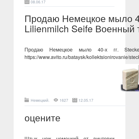
08.06.17
Продаю Немецкое мыло 40-
Lilienmilch Seife Военный
Продаю Немецкое мыло 40-х гг. Steckenp
https://www.avito.ru/bataysk/kollektsionirovanie/s
Немецкий.
1627
12.05.17
оцените
Штык нож немецкий от винтовки