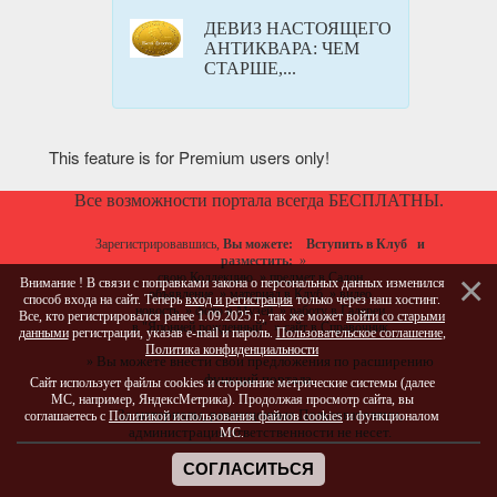
ДЕВИЗ НАСТОЯЩЕГО
АНТИКВАРА: ЧЕМ
СТАРШЕ,...
This feature is for Premium users only!
Все возможности портала всегда БЕСПЛАТНЫ.
Зарегистрировавшись,
Вы можете:
Вступить в Клуб
и
разместить:
»
свою Коллекцию
»
предмет в Салон
Внимание ! В связи с поправками закона о персональных данных изменился
объявление
»
материал в Клуб
»
видео
способ входа на сайт. Теперь
вход и регистрация
только через наш хостинг.
новость
»
фото в Музей
»
работу в Галереи
Все, кто регистрировался ранее 1.09.2025 г., так же может
войти со старыми
в "Японией рожденный"
»
сайт в Справочник
данными
регистрации, указав e-mail и пароль.
Пользовательское соглашение
,
Политика конфиденциальности
Вы можете
внести свои предложения
по расширению
»
функций портала.
Сайт использует файлы cookies и сторонние метрические системы (далее
МС, например, ЯндексМетрика). Продолжая просмотр сайта, вы
За материалы, размещенные Пользователями,
соглашаетесь с
Политикой использования файлов cookies
и функционалом
администрация ответственности не несет.
МС.
СОГЛАСИТЬСЯ