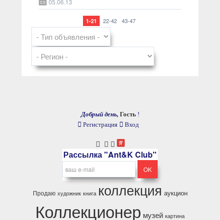
05.06.13
22-42
43-47
1-21
Добрый день,
Гость
!
Регистрация
Вход
Рассылка "Ant&K Club"
коллекция
аукцион
Продаю
художник
книга
Коллекционер
музей
картина