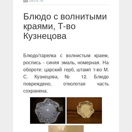
28.03.16
Блюдо с волнитыми
краями, Т-во
Кузнецова
Блюдо/тарелка с волнистым краем,
роспись - синяя эмаль, номерная. На
обороте: царский герб, штамп т-во М.
С. Кузнецова, № 12. Блюдо
повреждено, отколотая часть
сохранена.