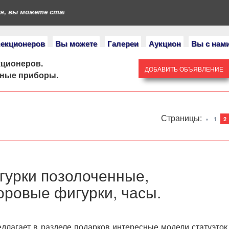
, вы можете стать героями нашего портала. Если у вас есть кол
лекционеров
Вы можете
Галереи
Аукцион
Вы с нам
кционеров.
ДОБАВИТЬ ОБЪЯВЛЕНИЕ
нные приборы.
Страницы
:
«
1
2
гурки позолоченные,
ровые фигурки, часы.
длагает в разделе подарков интересные модели статуэток