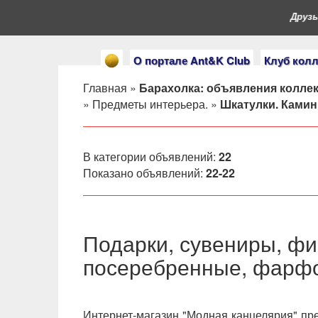
Друзья
О портале Ant&K Club
Клуб кол
Главная
»
Барахолка: объявления колле
»
Предметы интерьера.
»
Шкатулки. Ками
В категории объявлений
:
22
Показано объявлений
:
22-22
Подарки, сувениры, фи
посеребренные, фарфо
Интернет-магазин "Модная канцелярия" пре