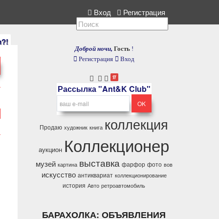
лекция, расскажите нам.
Вход
Регистрация
и?!
Доброй ночи,
Гость
!
Регистрация
Вход
Рассылка "Ant&K Club"
коллекция
Продаю
художник
книга
Коллекционер
аукцион
выставка
музей
фарфор
фото
картина
вов
искусство
антиквариат
коллекционирование
история
Авто
ретроавтомобиль
БАРАХОЛКА: ОБЪЯВЛЕНИЯ
,