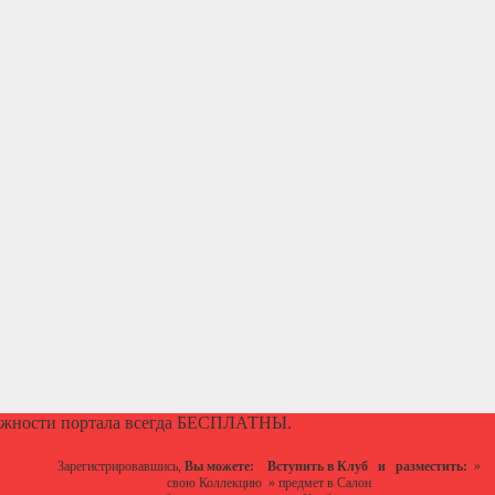
ожности портала всегда БЕСПЛАТНЫ.
Зарегистрировавшись,
Вы можете:
Вступить в Клуб
и разместить:
»
свою Коллекцию
»
предмет в Салон