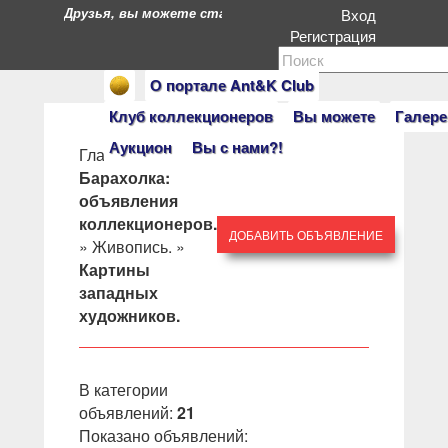
Друзья, вы можете стать героями нашего портала. Есл
Вход
Регистрация
О портале Ant&K Club
Клуб коллекционеров
Вы можете
Галере
Аукцион
Вы с нами?!
Главная
»
Барахолка:
объявления
коллекционеров.
ДОБАВИТЬ ОБЪЯВЛЕНИЕ
»
Живопись.
»
Картины
западных
художников.
В категории
объявлений
:
21
Показано объявлений
: