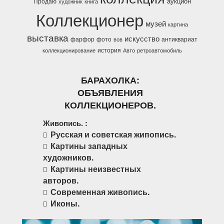
аукцион
Продаю
художник
книга
Коллекционер
музей
картина
выставка
искусство
фарфор
фото
антиквариат
вов
история
коллекционирование
Авто
ретроавтомобиль
БАРАХОЛКА:
ОБЪЯВЛЕНИЯ
КОЛЛЕКЦИОНЕРОВ.
Живопись. :
Русская и советская жипопись.
Картины западных
художников.
Картины неизвестных
авторов.
Современная живопись.
Иконы.