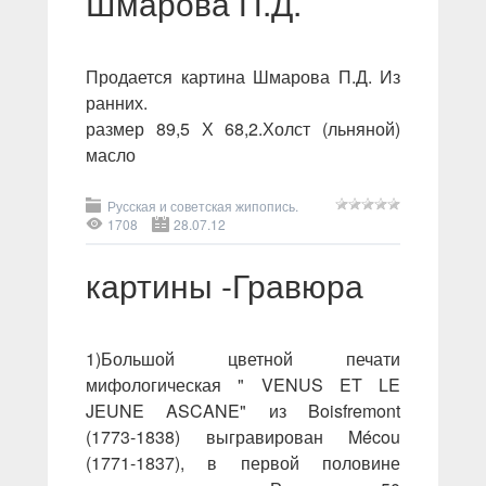
Шмарова П.Д.
Продается картина Шмарова П.Д. Из
ранних.
размер 89,5 Х 68,2.Холст (льняной)
масло
Русская и советская жипопись.
1708
28.07.12
картины -Гравюра
1)Большой цветной печати
мифологическая " VENUS ET LE
JEUNE ASCANE" из Boisfremont
(1773-1838) выгравирован Mécou
(1771-1837), в первой половине