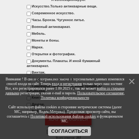
Искусство.Только антикварные вещи.
Современное искусство.
Часы. Бронза. Чугунное литье.
Военный антиквариат.
Мебель.
Монеты и боны.
Марки.
Открытки и фотографии.
Документы. Плакаты. И иной бумажный
антиквариат.
Винтаж.
Внимание ! В связи с поправками закона о персональных данных изменился
Фарфор. Стекло. Керамика.
способ входа на сайт. Теперь
вход и регистрация
только через наш хостинг.
Самовары. Патефоны. И иные предметы
Все, кто регистрировался ранее 1.09.2025 г., так же может
войти со старыми
интерьера.
данными
регистрации, указав e-mail и пароль.
Пользовательское соглашение
,
Книги.
Политика конфиденциальности
Другое.
Сайт использует файлы cookies и сторонние метрические системы (далее
ВСЕ, что мне нравится.
МС, например, ЯндексМетрика). Продолжая просмотр сайта, вы
соглашаетесь с
Политикой использования файлов cookies
и функционалом
МС.
[
·
]
СОГЛАСИТЬСЯ
Результаты
Архив опросов
Всего ответов:
257