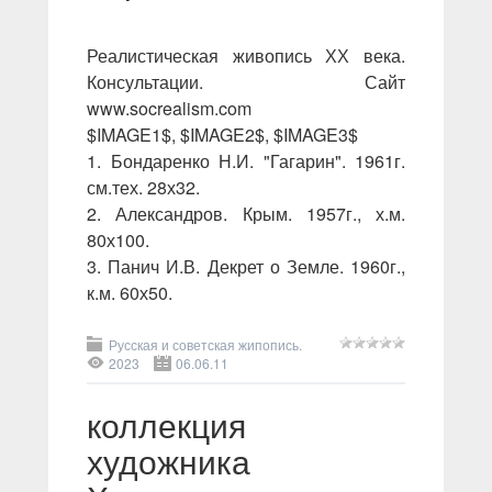
Реалистическая живопись ХХ века.
Консультации. Сайт
www.socrealism.com
$IMAGE1$, $IMAGE2$, $IMAGE3$
1. Бондаренко Н.И. "Гагарин". 1961г.
см.тех. 28х32.
2. Александров. Крым. 1957г., х.м.
80х100.
3. Панич И.В. Декрет о Земле. 1960г.,
к.м. 60х50.
Русская и советская жипопись.
2023
06.06.11
коллекция
художника