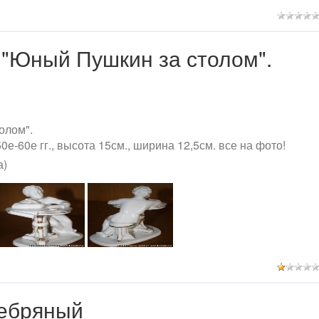
 "Юный Пушкин за столом".
олом".
е-60е гг., высота 15см., ширина 12,5см. все на фото!
а)
ребряный