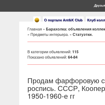
Друзья, 
О портале Ant&K Club
Клуб кол
Главная
»
Барахолка: объявления колле
»
Предметы интерьера.
»
Статуэтки.
В категории объявлений
:
115
Показано объявлений
:
64-84
Продам фарфоровую ст
роспись. СССР, Коопер
1950-1960-е гг