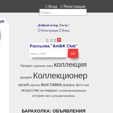
кция, расскажите нам.
Вход
Регистрация
и?!
Добрый вечер,
Гость
!
Регистрация
Вход
Рассылка "Ant&K Club"
коллекция
Продаю
художник
книга
Коллекционер
аукцион
выставка
музей
фарфор
фото
картина
вов
искусство
антиквариат
коллекционирование
история
Авто
ретроавтомобиль
БАРАХОЛКА: ОБЪЯВЛЕНИЯ