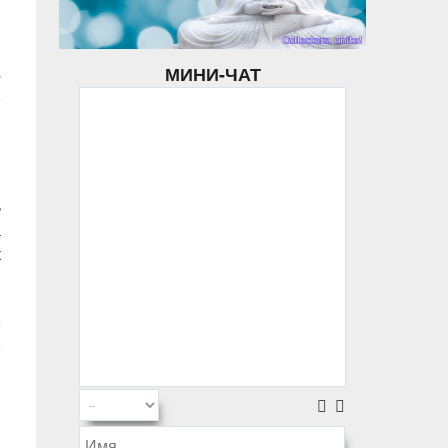
МИНИ-ЧАТ
ь
а
к