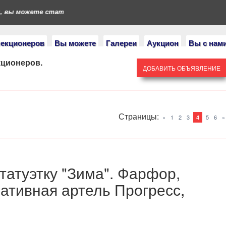
вы можете стать героями нашего портала. Если у вас есть колле
лекционеров
Вы можете
Галереи
Аукцион
Вы с нам
кционеров.
ДОБАВИТЬ ОБЪЯВЛЕНИЕ
Страницы
:
«
1
2
3
5
6
»
4
атуэтку "Зима". Фарфор,
ативная артель Прогресс,