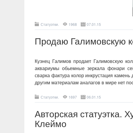
Статуэтки.
1968
07.01.15
Продаю Галимовскую к
Кузнец Галимов продает Галимовскую ко
аквариумы обьемные зеркала фонари сей
сварка фактура колор инкрустация камень 
другим материалам аналагов в мире нет пос
Статуэтки.
1697
06.01.15
Авторская статуэтка. 
Клеймо