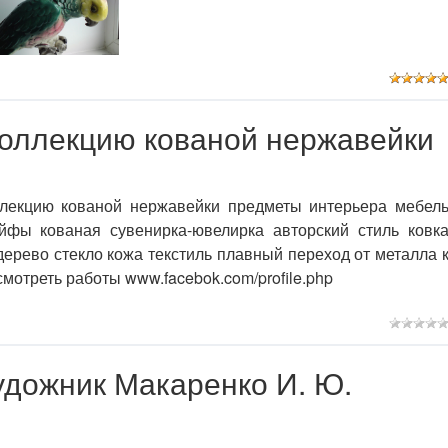
оллекцию кованой нержавейки
ллекцию кованой нержавейки предметы интерьера мебел
фы кованая сувенирка-ювелирка авторский стиль ковк
дерево стекло кожа текстиль плавный переход от металла 
мотреть работы www.facebok.com/profile.php
Художник Макаренко И. Ю.