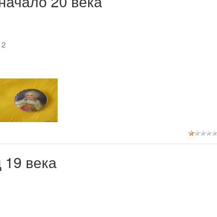
начало 20 века
 2
 19 века