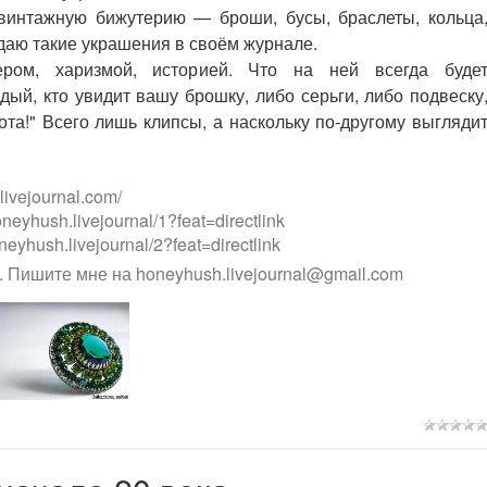
винтажную бижутерию — броши, бусы, браслеты, кольца
одаю такие украшения в своём журнале.
ером, харизмой, историей. Что на ней всегда буде
дый, кто увидит вашу брошку, либо серьги, либо подвеску
сота!" Всего лишь клипсы, а наскольку по-другому выгляди
ivejournal.com/
eyhush.livejournal/1?feat=directlink
eyhush.livejournal/2?feat=directlink
 Пишите мне на honeyhush.livejournal@gmail.com