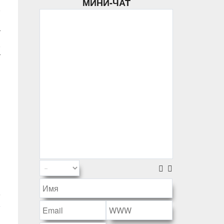
МИНИ-ЧАТ
,
т
,
т