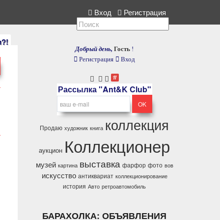
ия, расскажите нам.
Вход
Регистрация
и?!
Добрый день,
Гость
!
Регистрация
Вход
Рассылка "Ant&K Club"
коллекция
Продаю
художник
книга
Коллекционер
аукцион
выставка
музей
фарфор
фото
картина
вов
искусство
антиквариат
коллекционирование
история
Авто
ретроавтомобиль
БАРАХОЛКА: ОБЪЯВЛЕНИЯ