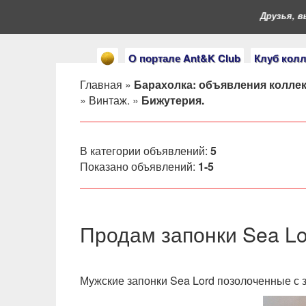
Друзья, вы 
О портале Ant&K Club
Клуб кол
Главная
»
Барахолка: объявления колле
»
Винтаж.
»
Бижутерия.
В категории объявлений
:
5
Показано объявлений
:
1-5
Продам запонки Sea L
Мужские запонки Sea Lord позолоченные с з