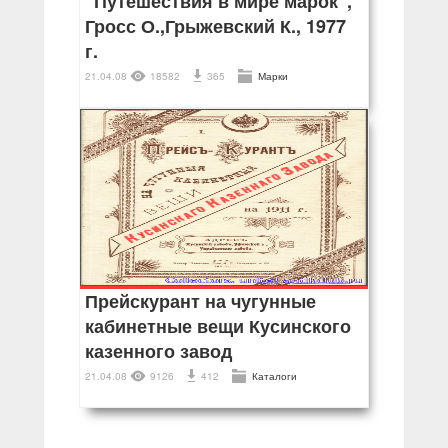
"Путешествия в мире марок",
Гросс О.,Грыжевский К., 1977
г.
21.04.08
18582
365
Марки
Прейскурант на чугунные
кабинетные вещи Кусинского
казенного завод
21.04.08
9126
412
Каталоги