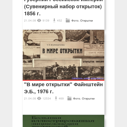
(Сувенирный набор открыток)
1856 г.
21.04.08
9139
452
Фото. Открытки
"В мире открытки" Файнштейн
Э.Б., 1976 г.
21.04.08
12534
469
Фото. Открытки