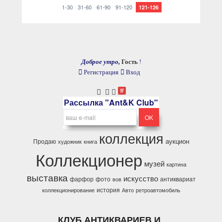
1-30
31-60
61-90
91-120
121-126
Доброе утро,
Гость
!
Регистрация
Вход
Рассылка "Ant&K Club"
коллекция
аукцион
Продаю
художник
книга
Коллекционер
музей
картина
выставка
искусство
фарфор
фото
антиквариат
вов
история
коллекционирование
Авто
ретроавтомобиль
КЛУБ АНТИКВАРИЕВ И