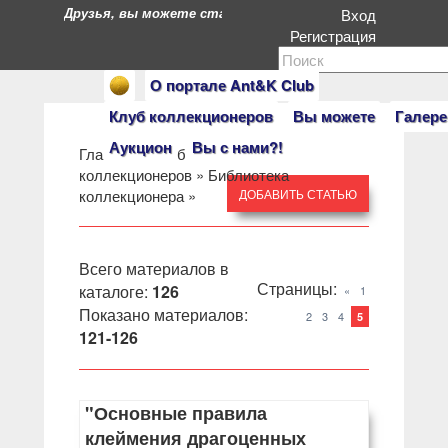
Друзья, вы можете стать героями нашего портала. Есл
Вход
Регистрация
О портале Ant&K Club
Клуб коллекционеров
Вы можете
Галере
Аукцион
Вы с нами?!
Главная
»
Клуб антиквариев и
коллекционеров
»
Библиотека
коллекционера
»
ДОБАВИТЬ СТАТЬЮ
Всего материалов в
Страницы
:
каталоге
:
126
«
1
Показано материалов
:
2
3
4
5
121-126
"Основные правила
клеймения драгоценных