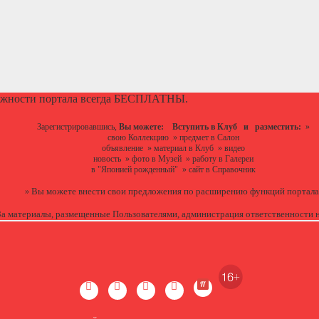
ожности портала всегда БЕСПЛАТНЫ.
Зарегистрировавшись,
Вы можете:
Вступить в Клуб
и разместить:
»
свою Коллекцию
»
предмет в Салон
объявление
»
материал в Клуб
»
видео
новость
»
фото в Музей
»
работу в Галереи
в "Японией рожденный"
»
сайт в Справочник
Вы можете
внести свои предложения
по расширению функций портала
»
За материалы, размещенные Пользователями, администрация ответственности н