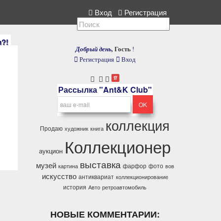
ллекция, расскажите нам.
Вход
Регистрация
и?!
Добрый день,
Гость
!
Регистрация
Вход
Рассылка "Ant&K Club"
коллекция
Продаю
художник
книга
Коллекционер
аукцион
выставка
музей
фарфор
фото
картина
вов
искусство
антиквариат
коллекционирование
история
Авто
ретроавтомобиль
НОВЫЕ КОММЕНТАРИИ: