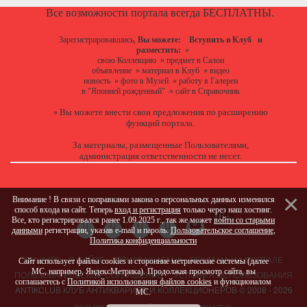
Все возможности портала всегда БЕСПЛАТНЫ.
Зарегистрировавшись,
Вы можете:
Вступить в Клуб
и
разместить:
»
свою Коллекцию
»
предмет в Салон
объявление
»
материал в Клуб
»
видео
новость
»
фото в Музей
»
работу в Галереи
в "Японией рожденный"
»
сайт в Справочник
Вы можете
внести свои предложения
по расширению
»
функций портала.
За материалы, размещенные Пользователями,
администрация ответственности не несет.
Внимание ! В связи с поправками закона о персональных данных изменился
способ входа на сайт. Теперь
вход и регистрация
только через наш хостинг.
Все, кто регистрировался ранее 1.09.2025 г., так же может
войти со старыми
данными
регистрации, указав e-mail и пароль.
Пользовательское соглашение
,
Политика конфиденциальности
ПИШИТЕ
О САЙТЕ
ПРИГЛАШАЕМ !!!
РЕКЛАМА НА ПОРТАЛЕ
Сайт использует файлы cookies и сторонние метрические системы (далее
МС, например, ЯндексМетрика). Продолжая просмотр сайта, вы
ПОЛЬЗОВАТЕЛЬСКОЕ СОГЛАШЕНИЕ
УСЛОВИЯ ИСПОЛЬЗОВАНИЯ
соглашаетесь с
Политикой использования файлов cookies
и функционалом
ANTIKCLUB КЛУБ АНТИКВАРИЕВ И КОЛЛЕКЦИОНЕРОВ © 2008 - 2026
МС.