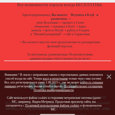
Все возможности портала всегда БЕСПЛАТНЫ.
Зарегистрировавшись,
Вы можете:
Вступить в Клуб
и
разместить:
»
свою Коллекцию
»
предмет в Салон
объявление
»
материал в Клуб
»
видео
новость
»
фото в Музей
»
работу в Галереи
в "Японией рожденный"
»
сайт в Справочник
Вы можете
внести свои предложения
по расширению
»
функций портала.
За материалы, размещенные Пользователями,
администрация ответственности не несет.
Внимание ! В связи с поправками закона о персональных данных изменился
способ входа на сайт. Теперь
вход и регистрация
только через наш хостинг.
Все, кто регистрировался ранее 1.09.2025 г., так же может
войти со старыми
данными
регистрации, указав e-mail и пароль.
Пользовательское соглашение
,
Политика конфиденциальности
ПИШИТЕ
О САЙТЕ
ПРИГЛАШАЕМ !!!
РЕКЛАМА НА ПОРТАЛЕ
Сайт использует файлы cookies и сторонние метрические системы (далее
МС, например, ЯндексМетрика). Продолжая просмотр сайта, вы
ПОЛЬЗОВАТЕЛЬСКОЕ СОГЛАШЕНИЕ
УСЛОВИЯ ИСПОЛЬЗОВАНИЯ
соглашаетесь с
Политикой использования файлов cookies
и функционалом
ANTIKCLUB КЛУБ АНТИКВАРИЕВ И КОЛЛЕКЦИОНЕРОВ © 2008 - 2026
МС.