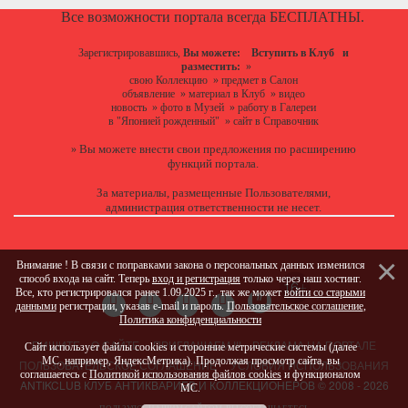
Все возможности портала всегда БЕСПЛАТНЫ.
Зарегистрировавшись,
Вы можете:
Вступить в Клуб
и
разместить:
»
свою Коллекцию
»
предмет в Салон
объявление
»
материал в Клуб
»
видео
новость
»
фото в Музей
»
работу в Галереи
в "Японией рожденный"
»
сайт в Справочник
Вы можете
внести свои предложения
по расширению
»
функций портала.
За материалы, размещенные Пользователями,
администрация ответственности не несет.
Внимание ! В связи с поправками закона о персональных данных изменился
способ входа на сайт. Теперь
вход и регистрация
только через наш хостинг.
Все, кто регистрировался ранее 1.09.2025 г., так же может
войти со старыми
данными
регистрации, указав e-mail и пароль.
Пользовательское соглашение
,
Политика конфиденциальности
ПИШИТЕ
О САЙТЕ
ПРИГЛАШАЕМ !!!
РЕКЛАМА НА ПОРТАЛЕ
Сайт использует файлы cookies и сторонние метрические системы (далее
МС, например, ЯндексМетрика). Продолжая просмотр сайта, вы
ПОЛЬЗОВАТЕЛЬСКОЕ СОГЛАШЕНИЕ
УСЛОВИЯ ИСПОЛЬЗОВАНИЯ
соглашаетесь с
Политикой использования файлов cookies
и функционалом
ANTIKCLUB КЛУБ АНТИКВАРИЕВ И КОЛЛЕКЦИОНЕРОВ © 2008 - 2026
МС.