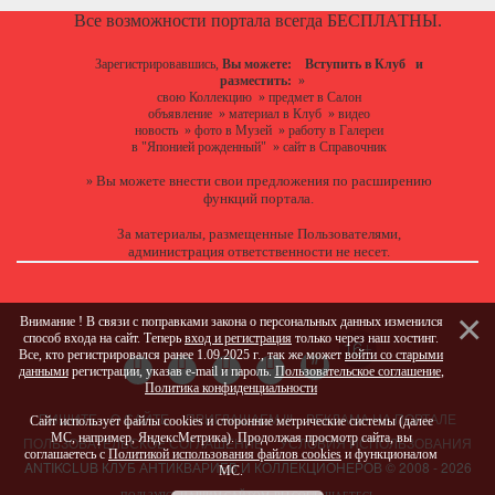
Все возможности портала всегда БЕСПЛАТНЫ.
Зарегистрировавшись,
Вы можете:
Вступить в Клуб
и
разместить:
»
свою Коллекцию
»
предмет в Салон
объявление
»
материал в Клуб
»
видео
новость
»
фото в Музей
»
работу в Галереи
в "Японией рожденный"
»
сайт в Справочник
Вы можете
внести свои предложения
по расширению
»
функций портала.
За материалы, размещенные Пользователями,
администрация ответственности не несет.
Внимание ! В связи с поправками закона о персональных данных изменился
способ входа на сайт. Теперь
вход и регистрация
только через наш хостинг.
Все, кто регистрировался ранее 1.09.2025 г., так же может
войти со старыми
данными
регистрации, указав e-mail и пароль.
Пользовательское соглашение
,
Политика конфиденциальности
ПИШИТЕ
О САЙТЕ
ПРИГЛАШАЕМ !!!
РЕКЛАМА НА ПОРТАЛЕ
Сайт использует файлы cookies и сторонние метрические системы (далее
МС, например, ЯндексМетрика). Продолжая просмотр сайта, вы
ПОЛЬЗОВАТЕЛЬСКОЕ СОГЛАШЕНИЕ
УСЛОВИЯ ИСПОЛЬЗОВАНИЯ
соглашаетесь с
Политикой использования файлов cookies
и функционалом
ANTIKCLUB КЛУБ АНТИКВАРИЕВ И КОЛЛЕКЦИОНЕРОВ © 2008 - 2026
МС.