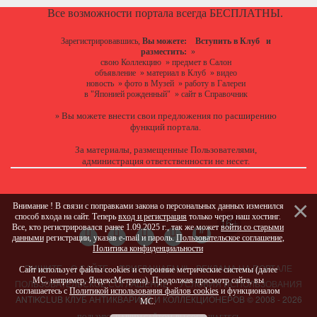
Все возможности портала всегда БЕСПЛАТНЫ.
Зарегистрировавшись,
Вы можете:
Вступить в Клуб
и
разместить:
»
свою Коллекцию
»
предмет в Салон
объявление
»
материал в Клуб
»
видео
новость
»
фото в Музей
»
работу в Галереи
в "Японией рожденный"
»
сайт в Справочник
Вы можете
внести свои предложения
по расширению
»
функций портала.
За материалы, размещенные Пользователями,
администрация ответственности не несет.
Внимание ! В связи с поправками закона о персональных данных изменился
способ входа на сайт. Теперь
вход и регистрация
только через наш хостинг.
Все, кто регистрировался ранее 1.09.2025 г., так же может
войти со старыми
данными
регистрации, указав e-mail и пароль.
Пользовательское соглашение
,
Политика конфиденциальности
ПИШИТЕ
О САЙТЕ
ПРИГЛАШАЕМ !!!
РЕКЛАМА НА ПОРТАЛЕ
Сайт использует файлы cookies и сторонние метрические системы (далее
МС, например, ЯндексМетрика). Продолжая просмотр сайта, вы
ПОЛЬЗОВАТЕЛЬСКОЕ СОГЛАШЕНИЕ
УСЛОВИЯ ИСПОЛЬЗОВАНИЯ
соглашаетесь с
Политикой использования файлов cookies
и функционалом
ANTIKCLUB КЛУБ АНТИКВАРИЕВ И КОЛЛЕКЦИОНЕРОВ © 2008 - 2026
МС.