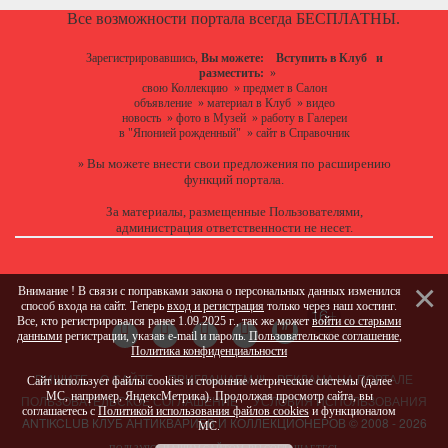
Все возможности портала всегда БЕСПЛАТНЫ.
Зарегистрировавшись,
Вы можете:
Вступить в Клуб
и
разместить:
»
свою Коллекцию
»
предмет в Салон
объявление
»
материал в Клуб
»
видео
новость
»
фото в Музей
»
работу в Галереи
в "Японией рожденный"
»
сайт в Справочник
Вы можете
внести свои предложения
по расширению
»
функций портала.
За материалы, размещенные Пользователями,
администрация ответственности не несет.
Внимание ! В связи с поправками закона о персональных данных изменился
способ входа на сайт. Теперь
вход и регистрация
только через наш хостинг.
Все, кто регистрировался ранее 1.09.2025 г., так же может
войти со старыми
данными
регистрации, указав e-mail и пароль.
Пользовательское соглашение
,
Политика конфиденциальности
ПИШИТЕ
О САЙТЕ
ПРИГЛАШАЕМ !!!
РЕКЛАМА НА ПОРТАЛЕ
Сайт использует файлы cookies и сторонние метрические системы (далее
МС, например, ЯндексМетрика). Продолжая просмотр сайта, вы
ПОЛЬЗОВАТЕЛЬСКОЕ СОГЛАШЕНИЕ
УСЛОВИЯ ИСПОЛЬЗОВАНИЯ
соглашаетесь с
Политикой использования файлов cookies
и функционалом
ANTIKCLUB КЛУБ АНТИКВАРИЕВ И КОЛЛЕКЦИОНЕРОВ © 2008 - 2026
МС.