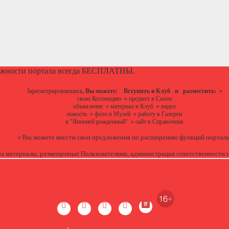
ожности портала всегда БЕСПЛАТНЫ.
Зарегистрировавшись,
Вы можете:
Вступить в Клуб
и разместить:
»
свою Коллекцию
»
предмет в Салон
объявление
»
материал в Клуб
»
видео
новость
»
фото в Музей
»
работу в Галереи
в "Японией рожденный"
»
сайт в Справочник
Вы можете
внести свои предложения
по расширению функций портала
»
За материалы, размещенные Пользователями, администрация ответственности н