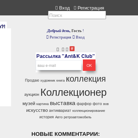
оллекция, расскажите нам.
Вход
Регистрация
и?!
Добрый день,
Гость
!
Регистрация
Вход
Рассылка "Ant&K Club"
коллекция
Продаю
художник
книга
Коллекционер
аукцион
выставка
музей
фарфор
фото
картина
вов
искусство
антиквариат
коллекционирование
история
Авто
ретроавтомобиль
НОВЫЕ КОММЕНТАРИИ: