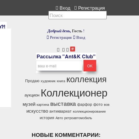
оллекция, расскажите нам.
Вход
Регистрация
и?!
Добрый день,
Гость
!
Регистрация
Вход
Рассылка "Ant&K Club"
коллекция
Продаю
художник
книга
Коллекционер
аукцион
выставка
музей
фарфор
фото
картина
вов
искусство
антиквариат
коллекционирование
история
Авто
ретроавтомобиль
НОВЫЕ КОММЕНТАРИИ: