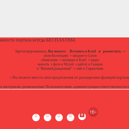
ожности портала всегда БЕСПЛАТНЫ.
Зарегистрировавшись,
Вы можете:
Вступить в Клуб
и разместить:
»
свою Коллекцию
»
предмет в Салон
объявление
»
материал в Клуб
»
видео
новость
»
фото в Музей
»
работу в Галереи
в "Японией рожденный"
»
сайт в Справочник
Вы можете
внести свои предложения
по расширению функций портала
»
За материалы, размещенные Пользователями, администрация ответственности н