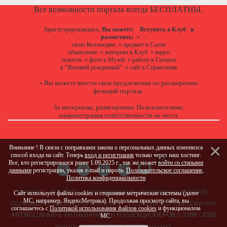
Все возможности портала всегда БЕСПЛАТНЫ.
Зарегистрировавшись,
Вы можете:
Вступить в Клуб
и
разместить:
»
свою Коллекцию
»
предмет в Салон
объявление
»
материал в Клуб
»
видео
новость
»
фото в Музей
»
работу в Галереи
в "Японией рожденный"
»
сайт в Справочник
Вы можете
внести свои предложения
по расширению
»
функций портала.
За материалы, размещенные Пользователями,
администрация ответственности не несет.
Внимание ! В связи с поправками закона о персональных данных изменился
способ входа на сайт. Теперь
вход и регистрация
только через наш хостинг.
Все, кто регистрировался ранее 1.09.2025 г., так же может
войти со старыми
данными
регистрации, указав e-mail и пароль.
Пользовательское соглашение
,
Политика конфиденциальности
ПИШИТЕ
О САЙТЕ
ПРИГЛАШАЕМ !!!
РЕКЛАМА НА ПОРТАЛЕ
Сайт использует файлы cookies и сторонние метрические системы (далее
МС, например, ЯндексМетрика). Продолжая просмотр сайта, вы
ПОЛЬЗОВАТЕЛЬСКОЕ СОГЛАШЕНИЕ
УСЛОВИЯ ИСПОЛЬЗОВАНИЯ
соглашаетесь с
Политикой использования файлов cookies
и функционалом
ANTIKCLUB КЛУБ АНТИКВАРИЕВ И КОЛЛЕКЦИОНЕРОВ © 2008 - 2026
МС.