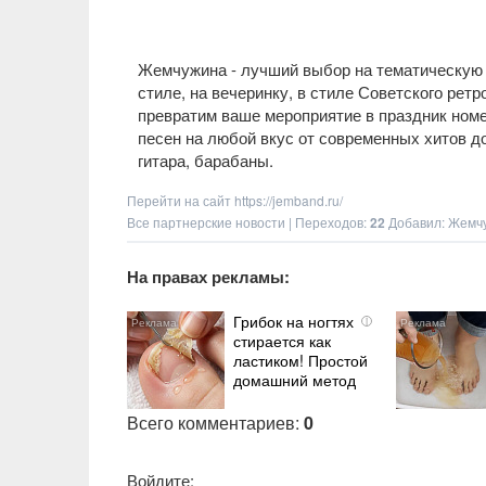
Жемчужина - лучший выбор на тематическую 
стиле, на вечеринку, в стиле Советского рет
превратим ваше мероприятие в праздник номе
песен на любой вкус от современных хитов до
гитара, барабаны.
Перейти на сайт
https://jemband.ru/
Все партнерские новости
|
Переходов
:
22
Добавил: Жемч
На правах рекламы:
Грибок на ногтях
i
стирается как
ластиком! Простой
домашний метод
Всего комментариев
:
0
Войдите: