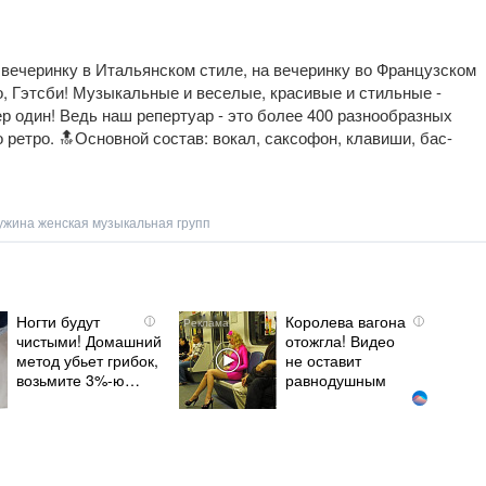
вечеринку в Итальянском стиле, на вечеринку во Французском
ро, Гэтсби! Музыкальные и веселые, красивые и стильные -
р один! Ведь наш репертуар - это более 400 разнообразных
 ретро. 🔝Основной состав: вокал, саксофон, клавиши, бас-
ужина женская музыкальная групп
Ногти будут
Королева вагона
i
i
чистыми! Домашний
отожгла! Видео
метод убьет грибок,
не оставит
возьмите 3%-ю…
равнодушным