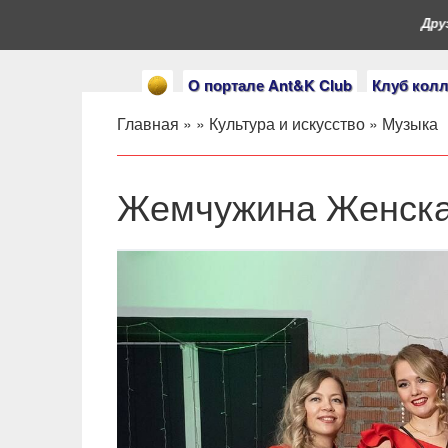
Друзь
О портале Ant&K Club
Клуб кол
Главная
» »
Культура и искусство
»
Музыка
Жемчужина Женска