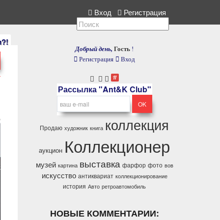
ллекция, расскажите нам.
Вход
Регистрация
и?!
Добрый день,
Гость
!
Регистрация
Вход
Рассылка "Ant&K Club"
коллекция
)
Продаю
художник
книга
Коллекционер
аукцион
выставка
музей
фарфор
фото
картина
вов
искусство
антиквариат
коллекционирование
история
Авто
ретроавтомобиль
НОВЫЕ КОММЕНТАРИИ: