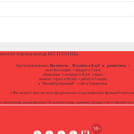
ожности портала всегда БЕСПЛАТНЫ.
Зарегистрировавшись,
Вы можете:
Вступить в Клуб
и разместить:
»
свою Коллекцию
»
предмет в Салон
объявление
»
материал в Клуб
»
видео
новость
»
фото в Музей
»
работу в Галереи
в "Японией рожденный"
»
сайт в Справочник
Вы можете
внести свои предложения
по расширению функций портала
»
За материалы, размещенные Пользователями, администрация ответственности н