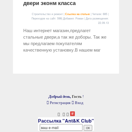
двери эконм класса
Строительство и ремонт |
Ссылка на статью
| Читали: 685 |
Переходов на сайт: 598| Добавил: Роман | Дата размещения:
22.09.13
Наш интернет магазин,предлагет
стальные двери,а так же доборы. Так же
мы предлагаем покупателям
качественную установку.В нашем маг
Добрый день,
Гость
!
Регистрация
Вход
Рассылка "Ant&K Club"