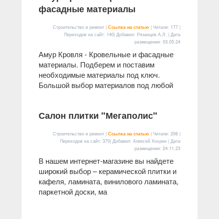
фасадные материалы
Строительство и ремонт |
Ссылка на статью
| Читали: 177 |
Переходов на сайт: 140| Добавил: Рязанцев А.Л. | Дата
размещения:
03.05.24
Амур Кровля - Кровельные и фасадные
материалы. Подберем и поставим
необходимые материалы под ключ.
Большой выбор материалов под любой
Салон плитки "Мегаполис"
Строительство и ремонт |
Ссылка на статью
| Читали: 206 |
Переходов на сайт: 370| Добавил: Алексей Хохрин | Дата
размещения:
24.11.23
В нашем интернет-магазине вы найдете
широкий выбор – керамической плитки и
кафеля, ламината, винилового ламината,
паркетной доски, ма