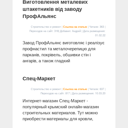
Виготовлення металевих
штакетників від заводу
ПрофАльянс
Строительство и ремонт |
Ссылка на статью
| Читали: 363 |
Переходов на сайт: 318| Добавил: Андрей | Дата размещения:
01.02.22
Завод ПрофАльянс виготовляє і реалізує
профнастил та металочерепицю для
парканів, покрівель, обшивки стін і
ангарів, а також гладкий
Спец-Маркет
Строительство и ремонт |
Ссылка на статью
| Читали: 637 |
Переходов на сайт: 817 | Дата размещения:
10.03.20
Интернет-магазин Спец-Маркет -
популярный крымский онлайн-магазин
строительных материалов. Тут можно
приобрести материалы для кровли,