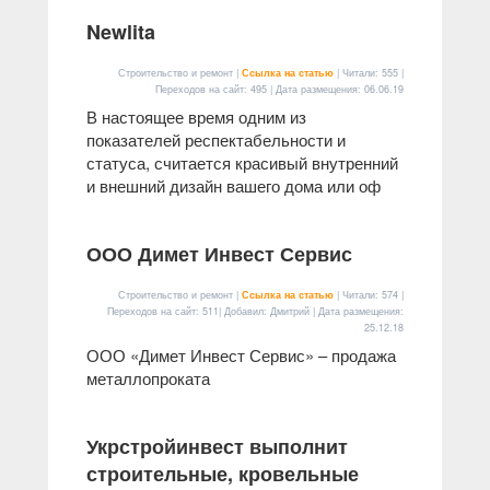
Newlita
Строительство и ремонт |
Ссылка на статью
| Читали: 555 |
Переходов на сайт: 495 | Дата размещения:
06.06.19
В настоящее время одним из
показателей респектабельности и
статуса, считается красивый внутренний
и внешний дизайн вашего дома или оф
ООО Димет Инвест Сервис
Строительство и ремонт |
Ссылка на статью
| Читали: 574 |
Переходов на сайт: 511| Добавил: Дмитрий | Дата размещения:
25.12.18
ООО «
Димет Инвест Сервис
» – продажа
металлопроката
Укрстройинвест выполнит
строительные, кровельные