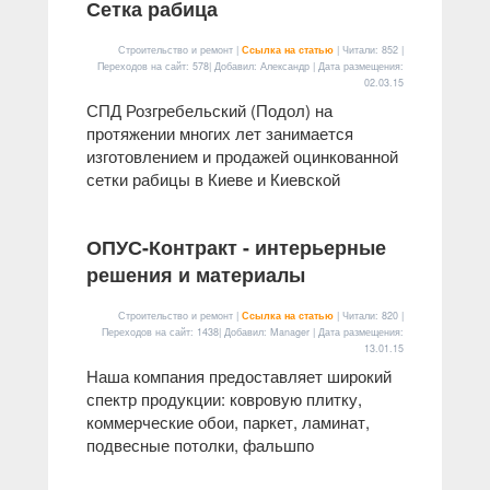
Сетка рабица
Строительство и ремонт |
Ссылка на статью
| Читали: 852 |
Переходов на сайт: 578| Добавил: Александр | Дата размещения:
02.03.15
СПД Розгребельский (Подол) на
протяжении многих лет занимается
изготовлением и продажей оцинкованной
сетки рабицы в Киеве и Киевской
ОПУС-Контракт - интерьерные
решения и материалы
Строительство и ремонт |
Ссылка на статью
| Читали: 820 |
Переходов на сайт: 1438| Добавил: Manager | Дата размещения:
13.01.15
Наша компания предоставляет широкий
спектр продукции: ковровую плитку,
коммерческие обои, паркет, ламинат,
подвесные потолки, фальшпо