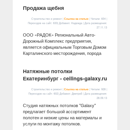
Продажа щебня
Строительство и ремонт |
Ссылка на статью
| Читали: 654 |
Переходов на сайт: 633| Добавил: Надежда | Дата размещения:
27.11.13
ООО «РАДОК» Региональный Авто-
Дорожный Комплекс предприятия,
является официальным Торговым Домом
Карталинского месторождения, порода
Натяжные потолки
Екатеринбург - ceilings-galaxy.ru
Строительство и ремонт |
Ссылка на статью
| Читали: 928 |
Переходов на сайт: 602| Добавил: Дмитрий | Дата размещения:
28.09.13
Студия натяжных потолков "Galaxy"
предлагает большой ассортимент
полотен и низкие цены на материалы и
услуги по монтажу потолков.