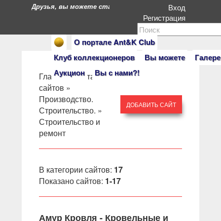
Друзья, вы можете стать героями нашего портала. Есл
Вход
Регистрация
О портале Ant&K Club
Клуб коллекционеров
Вы можете
Галере
Аукцион
Вы с нами?!
Главная
»
Каталог
сайтов
»
Производство.
ДОБАВИТЬ САЙТ
Строительство.
»
Строительство и
ремонт
В категории сайтов
:
17
Показано сайтов
:
1-17
Амур Кровля - Кровельные и