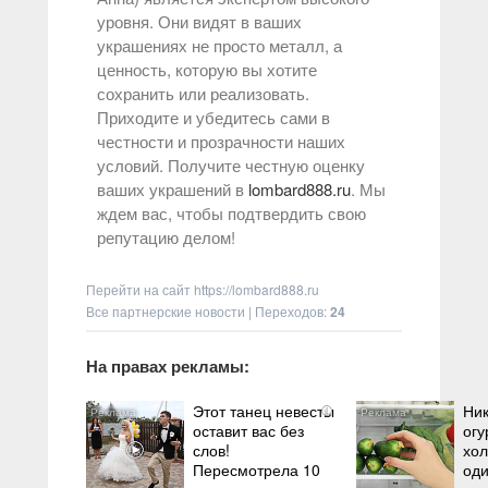
уровня. Они видят в ваших
украшениях не просто металл, а
ценность, которую вы хотите
сохранить или реализовать.
Приходите и убедитесь сами в
честности и прозрачности наших
условий. Получите честную оценку
ваших украшений в
lombard888.ru
. Мы
ждем вас, чтобы подтвердить свою
репутацию делом!
Перейти на сайт
https://lombard888.ru
Все партнерские новости
|
Переходов
:
24
На правах рекламы:
Этот танец невесты
Ник
i
оставит вас без
огу
слов!
хол
Пересмотрела 10
оди