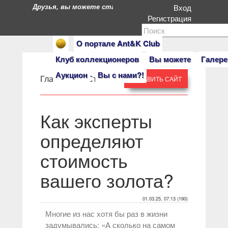
Друзья, вы можете стать героями нашего портала. Есл
Вход
Регистрация
О портале Ant&K Club
Клуб коллекционеров
Вы можете
Галере
Аукцион
Вы с нами?!
Главная
» »
Статьи
ДОБАВИТЬ САЙТ
Как эксперты
определяют
стоимость
вашего золота?
01.03.25, 07:13 (190)
Многие из нас хотя бы раз в жизни
задумывались: «А сколько на самом