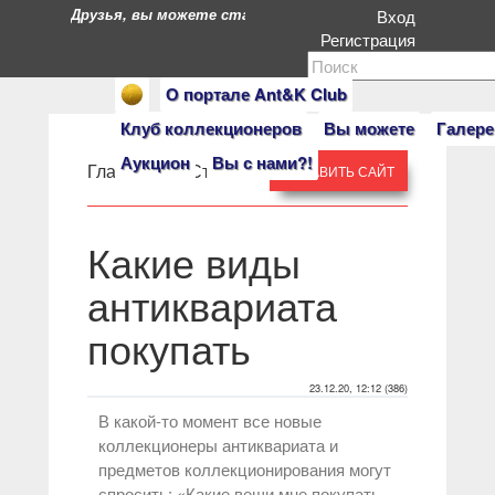
Друзья, вы можете стать героями нашего портала. Есл
Вход
Регистрация
О портале Ant&K Club
Клуб коллекционеров
Вы можете
Галере
Аукцион
Вы с нами?!
Главная
» »
Статьи
ДОБАВИТЬ САЙТ
Какие виды
антиквариата
покупать
23.12.20, 12:12 (386)
В какой-то момент все новые
коллекционеры антиквариата и
предметов коллекционирования могут
спросить: «Какие вещи мне покупать,