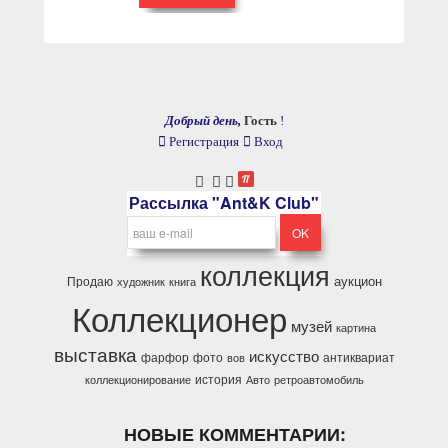
Добрый день,
Гость
!
Регистрация
Вход
Рассылка "Ant&K Club"
коллекция
аукцион
Продаю
художник
книга
Коллекционер
музей
картина
выставка
искусство
фарфор
фото
антиквариат
вов
история
коллекционирование
Авто
ретроавтомобиль
НОВЫЕ КОММЕНТАРИИ: