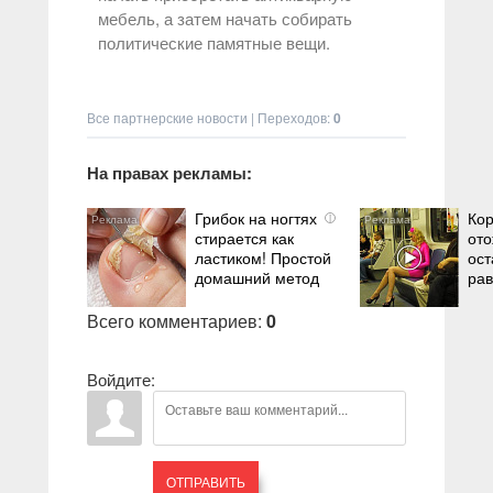
мебель, а затем начать собирать
политические памятные вещи.
Все партнерские новости
|
Переходов
:
0
На правах рекламы:
Грибок на ногтях
Кор
i
стирается как
ото
ластиком! Простой
ост
домашний метод
ра
Всего комментариев
:
0
Войдите:
ОТПРАВИТЬ