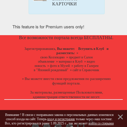
КАРТОЧКИ
This feature is for Premium users only!
Все возможности портала всегда БЕСПЛАТНЫ.
Зарегистрировавшись,
Вы можете:
Вступить в Клуб
и
разместить:
»
свою Коллекцию
»
предмет в Салон
объявление
»
материал в Клуб
»
видео
новость
»
фото в Музей
»
работу в Галереи
в "Японией рожденный"
»
сайт в Справочник
Вы можете
внести свои предложения
по расширению
»
функций портала.
За материалы, размещенные Пользователями,
администрация ответственности не несет.
Внимание ! В связи с поправками закона о персональных данных изменился
способ входа на сайт. Теперь
вход и регистрация
только через наш хостинг.
Все, кто регистрировался ранее 1.09.2025 г., так же может
войти со старыми