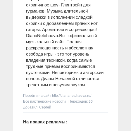
скрипичное шоу
- Глинтвейн для
гурманов. Музыка длительной
выдержки в исполнении сладкой
скрипки с добавлением пряных нот
гитары. Ароматная и согревающая!
DianaNetchaeva.Ru - официальный
музыкальный сайт. Полная
раскрепощенность и абсолютная
свобода игры - это тот уровень
владения техникой, когда самые
трудные приемы воспринимаются
пустячками. Неповторимый авторский
почерк Дианы Нечаевой отличается
трепетным и певучим звуком
Перейти на сайт
http://diananetchaeva.ru/
Все партнерские новости
|
Переходов
:
50
Добавил: Сергей
На правах рекламы: