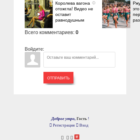
Королева вагона
Ржу
i
отожгла! Видео не
это
оставит
пе
равнодушным
раз
Всего комментариев
:
0
Войдите:
ОТПРАВИТЬ
Доброе утро,
Гость
!
Регистрация
Вход