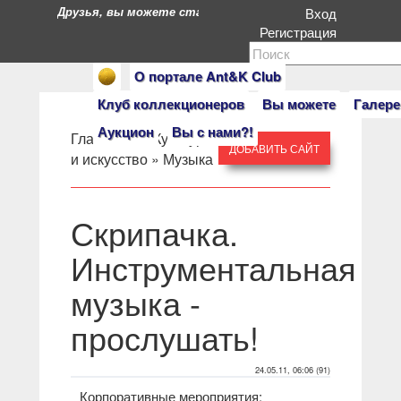
Друзья, вы можете стать героями нашего портала. Есл
Вход
Регистрация
О портале Ant&K Club
Клуб коллекционеров
Вы можете
Галере
Аукцион
Вы с нами?!
Главная
» »
Культура
ДОБАВИТЬ САЙТ
и искусство
»
Музыка
Скрипачка.
Инструментальная
музыка -
прослушать!
24.05.11, 06:06 (91)
Корпоративные мероприятия: