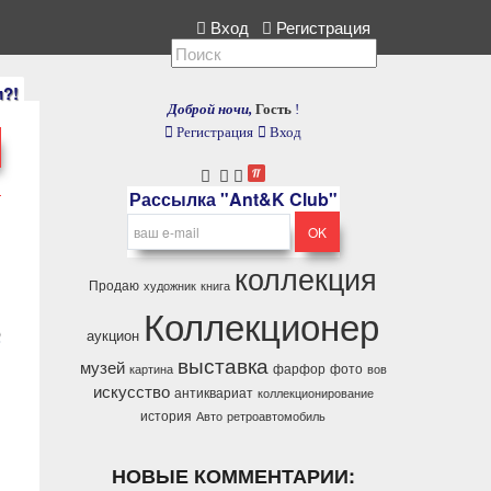
ллекция, расскажите нам.
Вход
Регистрация
и?!
Доброй ночи,
Гость
!
Регистрация
Вход
Рассылка "Ant&K Club"
коллекция
Продаю
художник
книга
Коллекционер
аукцион
)
выставка
музей
фарфор
фото
картина
вов
искусство
антиквариат
коллекционирование
история
Авто
ретроавтомобиль
НОВЫЕ КОММЕНТАРИИ: