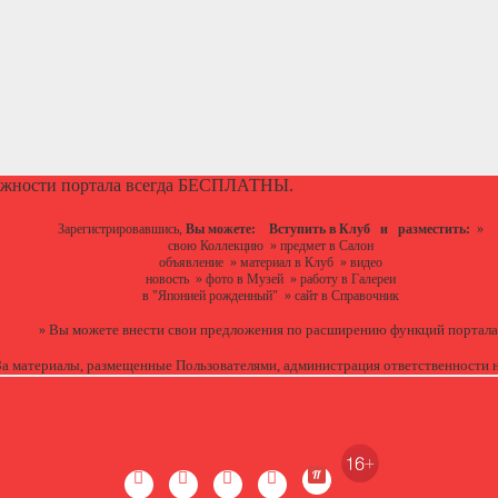
ожности портала всегда БЕСПЛАТНЫ.
Зарегистрировавшись,
Вы можете:
Вступить в Клуб
и разместить:
»
свою Коллекцию
»
предмет в Салон
объявление
»
материал в Клуб
»
видео
новость
»
фото в Музей
»
работу в Галереи
в "Японией рожденный"
»
сайт в Справочник
Вы можете
внести свои предложения
по расширению функций портала
»
За материалы, размещенные Пользователями, администрация ответственности н