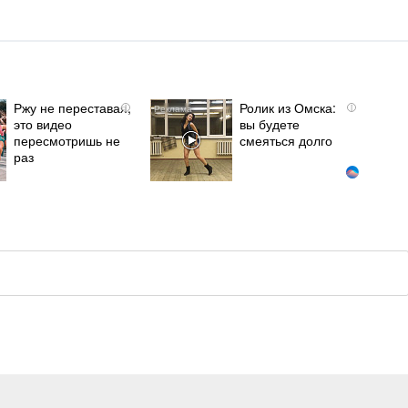
Ржу не переставая,
Ролик из Омска:
i
i
это видео
вы будете
пересмотришь не
смеяться долго
раз