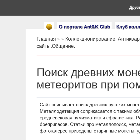
Друзья
О портале Ant&K Club
Клуб кол
Главная
» »
Коллекционирование. Антиквар
сайты.Общение.
Поиск древних моне
метеоритов при по
Сайт описывает поиск древних русских монет
Металлодетекция соприкасается с такими обл
средневековая нумизматика и сфрагистика. Р
боеприпасов. Статьи про металлопоиск, мета
фотогалерее приведены старинные монеты, уд