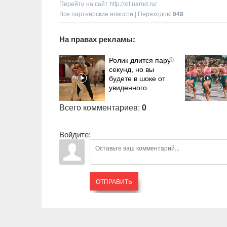
Перейти на сайт
http://xlt.narod.ru/
Все партнерские новости
|
Переходов
:
948
На правах рекламы:
Ролик длится пару
i
секунд, но вы
будете в шоке от
увиденного
Всего комментариев
:
0
Войдите:
ОТПРАВИТЬ