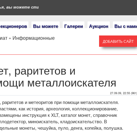
, вы можете стать героями нашего портала. Если у вас есть ко
лекционеров
Вы можете
Галереи
Аукцион
Вы с нам
иат
»
Информационные
ДОБАВИТЬ САЙТ
т, раритетов и
мощи металлоискателя
27.09.09, 22:55 (961
, раритетов и метеоритов при помощи металлоискателя.
астями, как история, археология, коллекционирование,
азмещены инструкция к XLT, каталог монет, справочник
ллодетектор, миноискатель, кладоискательство. В
ельные монеты, чешуйка, пуло, денга, копейка, полушка.