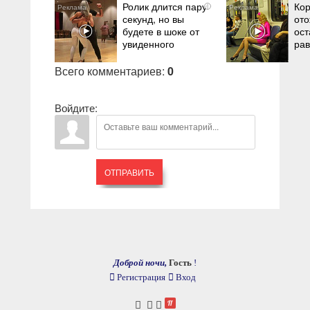
Ролик длится пару
Кор
i
секунд, но вы
ото
будете в шоке от
ост
увиденного
ра
Всего комментариев
:
0
Войдите:
ОТПРАВИТЬ
Доброй ночи,
Гость
!
Регистрация
Вход