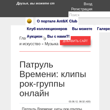
Друзья, вы можете стать героями нашего портала. Есл
Вход
Регистрация
О портале Ant&K Club
Клуб коллекционеров
Вы можете
Галере
Аукцион
Вы с нами?!
Главная
» »
Культура
ДОБАВИТЬ САЙТ
и искусство
»
Музыка
Патруль
Времени: клипы
рок-группы
онлайн
03.08.12, 08:32 (420)
Патруль Времени: хиты рок-группы.