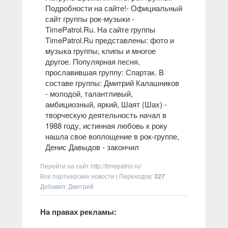
Подробности на сайте!
- Официальный
сайт группы рок-музыки -
TimePatrol.Ru. На сайте группы
TimePatrol.Ru представлены: фото и
музыка группы, клипы и многое
другое. Популярная песня,
прославившая группу: Спартак. В
составе группы: Дмитрий Калашников
- молодой, талантливый,
амбициозный, яркий, Шаят (Шах) -
творческую деятельность начал в
1988 году, истинная любовь к року
нашла свое воплощение в рок-группе,
Денис Давыдов - закончил
Перейти на сайт
http://timepatrol.ru/
Все партнерские новости
|
Переходов
:
327
Добавил: Дмитрий
На правах рекламы: