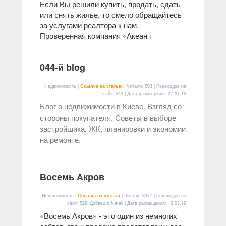
Если Вы решили купить, продать, сдать
или снять жилье, то смело обращайтесь
за услугами реалтора к нам.
Проверенная компания «Акеан г
044-й blog
Недвижимость |
Ссылка на статью
| Читали: 593 | Переходов на
сайт: 542 | Дата размещения:
27.07.19
Блог о недвижимости в Киеве. Взгляд со
стороны покупателя. Советы в выборе
застройщика, ЖК, планировки и экономии
на ремонте.
Восемь Акров
Недвижимость |
Ссылка на статью
| Читали: 3377 | Переходов на
сайт: 529| Добавил: Natali | Дата размещения:
19.03.19
«Восемь Акров» - это один из немногих