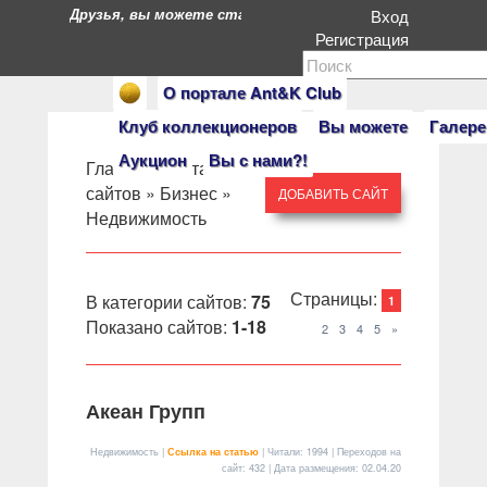
Друзья, вы можете стать героями нашего портала. Есл
Вход
Регистрация
О портале Ant&K Club
Клуб коллекционеров
Вы можете
Галере
Аукцион
Вы с нами?!
Главная
»
Каталог
сайтов
»
Бизнес
»
ДОБАВИТЬ САЙТ
Недвижимость
Страницы
:
В категории сайтов
:
75
1
Показано сайтов
:
1-18
2
3
4
5
»
Акеан Групп
Недвижимость |
Ссылка на статью
| Читали: 1994 | Переходов на
сайт: 432 | Дата размещения:
02.04.20