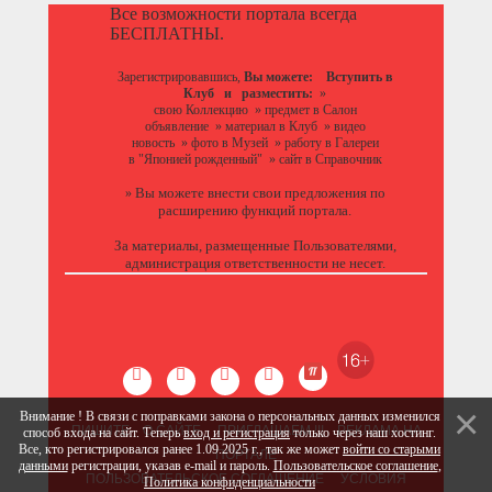
Все возможности портала всегда
БЕСПЛАТНЫ.
Зарегистрировавшись,
Вы можете:
Вступить в
Клуб
и разместить:
»
свою Коллекцию
»
предмет в Салон
объявление
»
материал в Клуб
»
видео
новость
»
фото в Музей
»
работу в Галереи
в "Японией рожденный"
»
сайт в Справочник
Вы можете
внести свои предложения
по
»
расширению функций портала.
За материалы, размещенные Пользователями,
администрация ответственности не несет.
Внимание ! В связи с поправками закона о персональных данных изменился
ПИШИТЕ
О САЙТЕ
ПРИГЛАШАЕМ !!!
РЕКЛАМА НА
способ входа на сайт. Теперь
вход и регистрация
только через наш хостинг.
Все, кто регистрировался ранее 1.09.2025 г., так же может
войти со старыми
ПОРТАЛЕ
данными
регистрации, указав e-mail и пароль.
Пользовательское соглашение
,
ПОЛЬЗОВАТЕЛЬСКОЕ СОГЛАШЕНИЕ
УСЛОВИЯ
Политика конфиденциальности