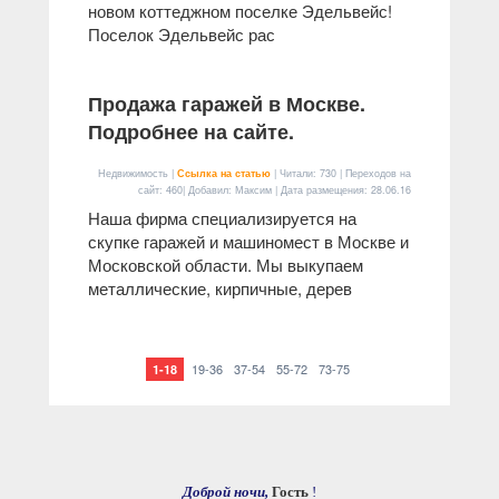
новом коттеджном поселке Эдельвейс!
Поселок Эдельвейс рас
Продажа гаражей в Москве.
Подробнее на сайте.
Недвижимость |
Ссылка на статью
| Читали: 730 | Переходов на
сайт: 460| Добавил: Максим | Дата размещения:
28.06.16
Наша фирма специализируется на
скупке гаражей и машиномест в Москве и
Московской области. Мы выкупаем
металлические, кирпичные, дерев
19-36
37-54
55-72
73-75
1-18
Доброй ночи,
Гость
!