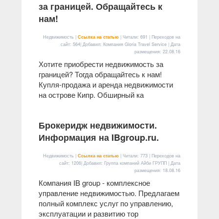
за границей. Обращайтесь к
нам!
Недвижимость |
Ссылка на статью
| Читали: 691 | Переходов на
сайт: 564| Добавил: Компания Gloria Travel Service | Дата
размещения:
22.08.16
Хотите приобрести недвижимость за
границей? Тогда обращайтесь к нам!
Купля-продажа и аренда недвижимости
на острове Кипр. Обширный ка
Брокеридж недвижимости.
Информация на IBgroup.ru.
Недвижимость |
Ссылка на статью
| Читали: 773 | Переходов на
сайт: 1206| Добавил: Группа компаний Айби ГРУПП | Дата
размещения:
18.08.16
Компания IB group - комплексное
управление недвижимостью. Предлагаем
полный комплекс услуг по управлению,
эксплуатации и развитию тор