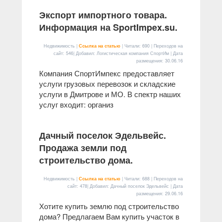
Экспорт импортного товара.
Информация на SportImpex.su.
Недвижимость |
Ссылка на статью
| Читали: 690 | Переходов на
сайт: 546| Добавил: Логистическая компания СпортИм | Дата
размещения:
30.06.16
Компания СпортИмпекс предоставляет
услуги грузовых перевозок и складские
услуги в Дмитрове и МО. В спектр наших
услуг входит: организ
Дачный поселок Эдельвейс.
Продажа земли под
строительство дома.
Недвижимость |
Ссылка на статью
| Читали: 688 | Переходов на
сайт: 478| Добавил: Дачный поселок Эдельвейс | Дата
размещения:
29.06.16
Хотите купить землю под строительство
дома? Предлагаем Вам купить участок в