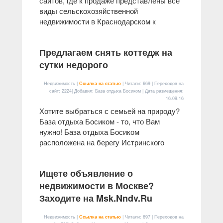
сайтов, где к продаже представлены все
виды сельскохозяйственной
недвижимости в Краснодарском к
Предлагаем снять коттедж на
сутки недорого
Недвижимость |
Ссылка на статью
| Читали: 669 | Переходов на
сайт: 2224| Добавил: База отдыха Босиком | Дата размещения:
16.09.16
Хотите выбраться с семьей на природу?
База отдыха Босиком - то, что Вам
нужно! База отдыха Босиком
расположена на берегу Истринского
Ищете объявление о
недвижимости в Москве?
Заходите на Msk.Nndv.Ru
Недвижимость |
Ссылка на статью
| Читали: 697 | Переходов на