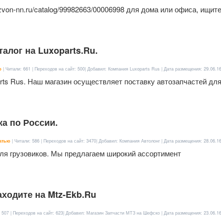
zvon-nn.ru/catalog/99982663/00006998 для дома или офиса, ищит
алог на Luxoparts.Ru.
ю
| Читали: 661 | Переходов на сайт: 500| Добавил: Компания Luxoparts Rus | Дата размещения:
29.06.1
rts Rus. Наш магазин осуществляет поставку автозапчастей дл
ка по России.
атью
| Читали: 586 | Переходов на сайт: 3470| Добавил: Компания Автолонг | Дата размещения:
28.06.1
для грузовиков. Мы предлагаем широкий ассортимент
аходите на Mtz-Ekb.Ru
: 507 | Переходов на сайт: 623| Добавил: Магазин Запчасти МТЗ на Шефско | Дата размещения:
23.06.1