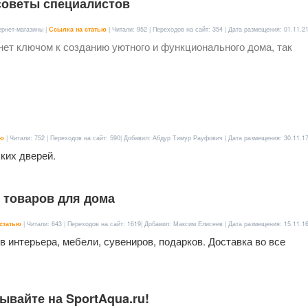
 советы специалистов
ернет-магазины |
Ссылка на статью
| Читали: 952 | Переходов на сайт: 354 | Дата размещения:
01.11.2
анет ключом к созданию уютного и функционального дома, так
ью
| Читали: 752 | Переходов на сайт: 590| Добавил: Абдур Тимур Рауфович | Дата размещения:
30.11.1
ких дверей.
н товаров для дома
статью
| Читали: 643 | Переходов на сайт: 1619| Добавил: Максим Елисеев | Дата размещения:
15.11.1
 интерьера, мебели, сувениров, подарков. Доставка во все
вайте на SportAqua.ru!