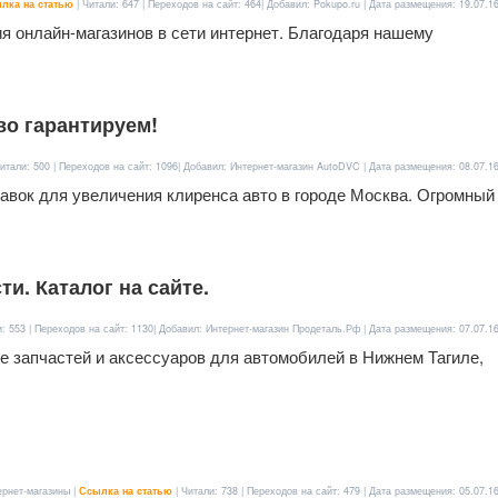
лка на статью
| Читали: 647 | Переходов на сайт: 464| Добавил: Pokupo.ru | Дата размещения:
19.07.1
ия онлайн-магазинов в сети интернет. Благодаря нашему
во гарантируем!
итали: 500 | Переходов на сайт: 1096| Добавил: Интернет-магазин AutoDVC | Дата размещения:
08.07.1
авок для увеличения клиренса авто в городе Москва. Огромный
и. Каталог на сайте.
и: 553 | Переходов на сайт: 1130| Добавил: Интернет-магазин Продеталь.Рф | Дата размещения:
07.07.1
е запчастей и аксессуаров для автомобилей в Нижнем Тагиле,
ернет-магазины |
Ссылка на статью
| Читали: 738 | Переходов на сайт: 479 | Дата размещения:
05.07.1