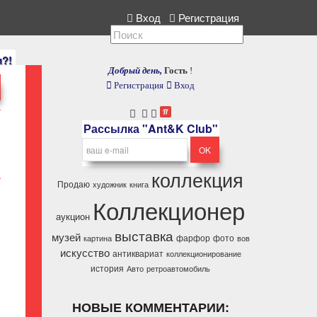
екция, расскажите нам.
Вход
Регистрация
и?!
Добрый день,
Гость
!
Регистрация
Вход
Рассылка "Ant&K Club"
коллекция
Продаю
художник
книга
Коллекционер
аукцион
выставка
музей
1
фарфор
фото
картина
вов
искусство
антиквариат
коллекционирование
история
Авто
ретроавтомобиль
НОВЫЕ КОММЕНТАРИИ: