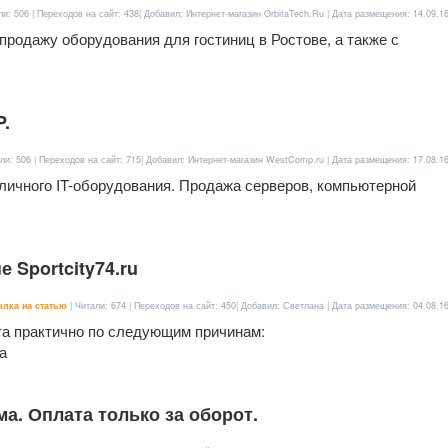
ли: 506 | Переходов на сайт: 438| Добавил: Интернет-магазин OrbitaTech.Ru | Дата размещения:
14.09.1
продажу оборудования для гостиниц в Ростове, а также с
.
ли: 506 | Переходов на сайт: 715| Добавил: Интернет-магазин WestComp.ru | Дата размещения:
17.08.1
личного IT-оборудования. Продажа серверов, компьютерной
 Sportcity74.ru
лка на статью
| Читали: 674 | Переходов на сайт: 450| Добавил: Светлана | Дата размещения:
04.08.1
рта практично по следующим причинам:
а
а. Оплата только за оборот.