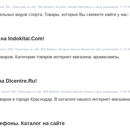
али: 522 | Переходов на сайт: 440| Добавил: Интернет-магазин SportAqua.ru | Дата размещения:
17.10.1
льных видов спорта. Товары, которые Вы сможете найти у нас:
а Indokitai.Com!
тали: 2024 | Переходов на сайт: 602| Добавил: Интернет-магазин Индокитай | Дата размещения:
11.10.1
оваров. Категории товаров интернет-магазина: аромалампы,
а Dicentre.Ru!
 Читали: 594 | Переходов на сайт: 500| Добавил: Интернет-магазин Dicentre | Дата размещения:
15.09.1
оваров в городе Краснодар. В каталоге нашего интернет-магазина
ефоны. Каталог на сайте