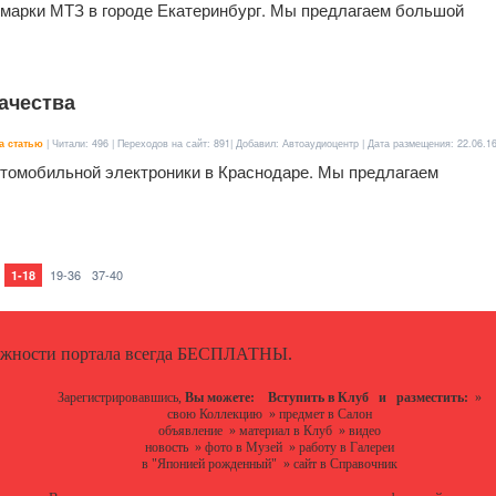
марки МТЗ в городе Екатеринбург. Мы предлагаем большой
ачества
а статью
| Читали: 496 | Переходов на сайт: 891| Добавил: Автоаудиоцентр | Дата размещения:
22.06.1
втомобильной электроники в Краснодаре. Мы предлагаем
19-36
37-40
1-18
ожности портала всегда БЕСПЛАТНЫ.
Зарегистрировавшись,
Вы можете:
Вступить в Клуб
и разместить:
»
свою Коллекцию
»
предмет в Салон
объявление
»
материал в Клуб
»
видео
новость
»
фото в Музей
»
работу в Галереи
в "Японией рожденный"
»
сайт в Справочник