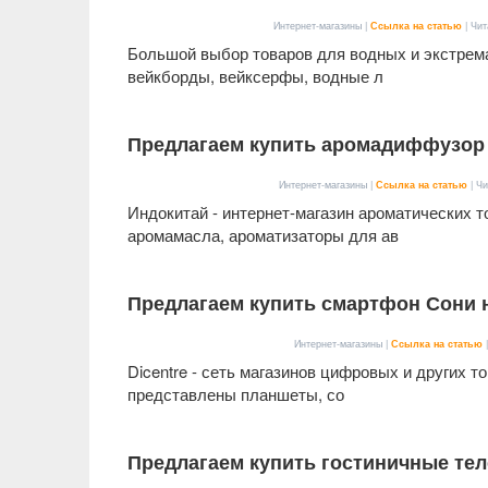
Интернет-магазины |
Ссылка на статью
| Чит
Большой выбор товаров для водных и экстрема
вейкборды, вейксерфы, водные л
Предлагаем купить аромадиффузор н
Интернет-магазины |
Ссылка на статью
| Чи
Индокитай - интернет-магазин ароматических т
аромамасла, ароматизаторы для ав
Предлагаем купить смартфон Сони н
Интернет-магазины |
Ссылка на статью
|
Dicentre - сеть магазинов цифровых и других т
представлены планшеты, со
Предлагаем купить гостиничные тел