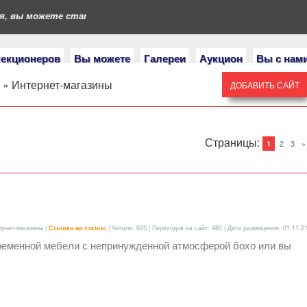
 вы можете стать героями нашего портала. Если у вас есть колл
лекционеров
Вы можете
Галереи
Аукцион
Вы с нам
» Интернет-магазины
ДОБАВИТЬ САЙТ
Страницы
:
2
3
»
1
ернет-магазины |
Ссылка на статью
| Читали: 625 | Переходов на сайт: 480 | Дата размещения:
01.11.2
временной мебели с непринужденной атмосферой бохо или вы