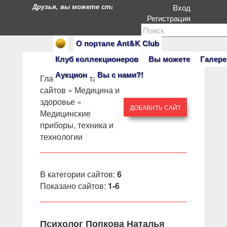
Друзья, вы можете стать героями нашего портала. Есл
Вход
Регистрация
О портале Ant&K Club
Клуб коллекционеров
Вы можете
Галере
Аукцион
Вы с нами?!
Главная
»
Каталог
сайтов
»
Медицина и
здоровье
»
ДОБАВИТЬ САЙТ
Медицинские
приборы, техника и
технологии
В категории сайтов
:
6
Показано сайтов
:
1-6
Психолог Попкова Наталья