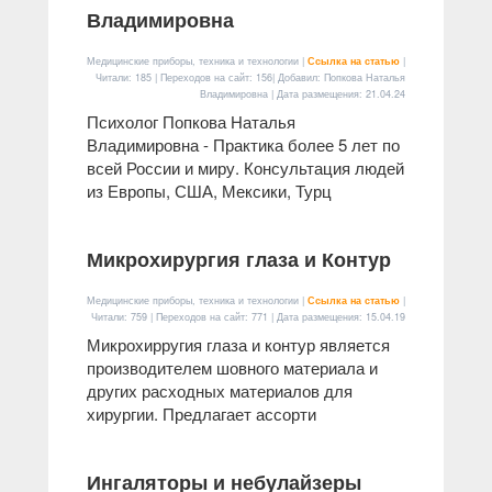
Владимировна
Медицинские приборы, техника и технологии |
Ссылка на статью
|
Читали: 185 | Переходов на сайт: 156| Добавил: Попкова Наталья
Владимировна | Дата размещения:
21.04.24
Психолог Попкова Наталья
Владимировна - Практика более 5 лет по
всей России и миру. Консультация людей
из Европы, США, Мексики, Турц
Микрохирургия глаза и Контур
Медицинские приборы, техника и технологии |
Ссылка на статью
|
Читали: 759 | Переходов на сайт: 771 | Дата размещения:
15.04.19
Микрохирругия глаза и контур является
производителем шовного материала и
других расходных материалов для
хирургии. Предлагает ассорти
Ингаляторы и небулайзеры