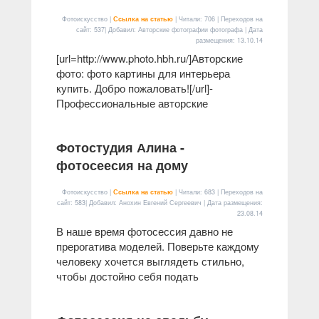
Фотоискусство |
Ссылка на статью
| Читали: 706 | Переходов на
сайт: 537| Добавил: Авторские фотографии фотографа | Дата
размещения:
13.10.14
[url=http://www.photo.hbh.ru/]Авторские
фото: фото картины для интерьера
купить. Добро пожаловать![/url]-
Профессиональные авторские
Фотостудия Алина -
фотосеесия на дому
Фотоискусство |
Ссылка на статью
| Читали: 683 | Переходов на
сайт: 583| Добавил: Анохин Евгений Сергеевич | Дата размещения:
23.08.14
В наше время фотосессия давно не
прерогатива моделей. Поверьте каждому
человеку хочется выглядеть стильно,
чтобы достойно себя подать