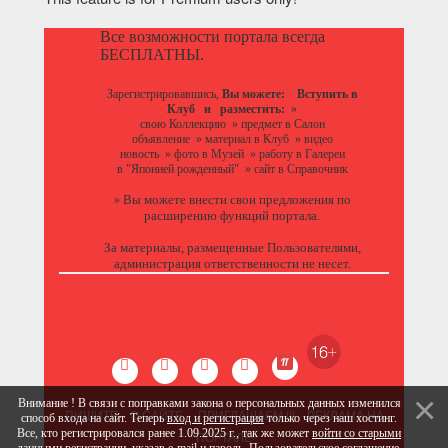
Все возможности портала всегда
БЕСПЛАТНЫ.
Зарегистрировавшись,
Вы можете:
Вступить в
Клуб
и разместить:
»
свою Коллекцию
»
предмет в Салон
объявление
»
материал в Клуб
»
видео
новость
»
фото в Музей
»
работу в Галереи
в "Японией рожденный"
»
сайт в Справочник
Вы можете
внести свои предложения
по
»
расширению функций портала.
За материалы, размещенные Пользователями,
администрация ответственности не несет.
Внимание ! В связи с поправками закона о персональных данных изменился
ПИШИТЕ
О САЙТЕ
ПРИГЛАШАЕМ !!!
РЕКЛАМА НА
способ входа на сайт. Теперь
вход и регистрация
только через наш хостинг.
Все, кто регистрировался ранее 1.09.2025 г., так же может
войти со старыми
ПОРТАЛЕ