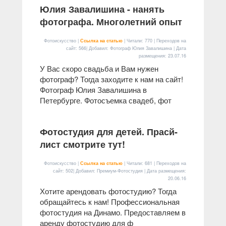
Юлия Завалишина - нанять
фотографа. Многолетний опыт
Фотоискусство |
Ссылка на статью
| Читали: 770 | Переходов на
сайт: 566| Добавил: Фотограф Юлия Завалишина | Дата
размещения:
23.07.16
У Вас скоро свадьба и Вам нужен
фотограф? Тогда заходите к нам на сайт!
Фотограф Юлия Завалишина в
Петербурге. Фотосъемка свадеб, фот
Фотостудия для детей. Прасй-
лист смотрите тут!
Фотоискусство |
Ссылка на статью
| Читали: 681 | Переходов на
сайт: 502| Добавил: Премиум-Фотостудия | Дата размещения:
20.06.16
Хотите арендовать фотостудию? Тогда
обращайтесь к нам! Профессиональная
фотостудия на Динамо. Предоставляем в
аренду фотостудию для ф