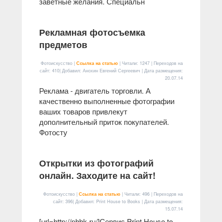
заветные желания. Специальн
Рекламная фотосъемка
предметов
Фотоискусство |
Ссылка на статью
| Читали: 1247 | Переходов на
сайт: 410| Добавил: Анохин Евгений Сергеевич | Дата размещения:
20.07.14
Реклама - двигатель торговли. А
качественно выполненные фотографии
ваших товаров привлекут
дополнительный приток покупателей.
Фотосту
Открытки из фотографий
онлайн. Заходите на сайт!
Фотоискусство |
Ссылка на статью
| Читали: 496 | Переходов на
сайт: 396| Добавил: Print House to Books | Дата размещения:
15.07.14
[url=http://phbk.ru/]Сервис Print House to