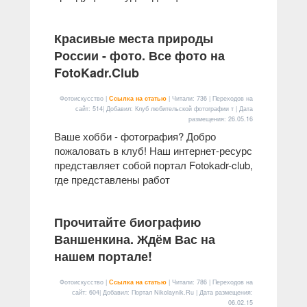
Красивые места природы
России - фото. Все фото на
FotoKadr.Club
Фотоискусство |
Ссылка на статью
| Читали: 736 | Переходов на
сайт: 514| Добавил: Клуб любительской фотографии т | Дата
размещения:
26.05.16
Ваше хобби - фотография? Добро
пожаловать в клуб! Наш интернет-ресурс
представляет собой портал Fotokadr-club,
где представлены работ
Прочитайте биографию
Ваншенкина. Ждём Вас на
нашем портале!
Фотоискусство |
Ссылка на статью
| Читали: 786 | Переходов на
сайт: 604| Добавил: Портал Nikolaynik.Ru | Дата размещения:
06.02.15