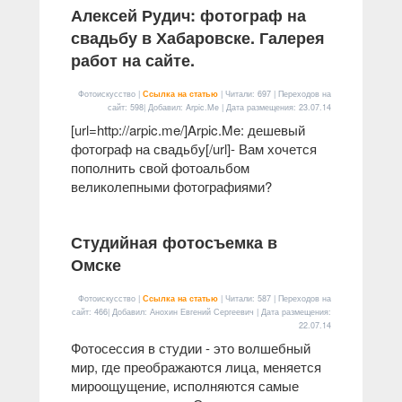
Алексей Рудич: фотограф на
свадьбу в Хабаровске. Галерея
работ на сайте.
Фотоискусство |
Ссылка на статью
| Читали: 697 | Переходов на
сайт: 598| Добавил: Arpic.Me | Дата размещения:
23.07.14
[url=http://arpic.me/]Arpic.Me: дешевый
фотограф на свадьбу[/url]- Вам хочется
пополнить свой фотоальбом
великолепными фотографиями?
Студийная фотосъемка в
Омске
Фотоискусство |
Ссылка на статью
| Читали: 587 | Переходов на
сайт: 466| Добавил: Анохин Евгений Сергеевич | Дата размещения:
22.07.14
Фотосессия в студии - это волшебный
мир, где преображаются лица, меняется
мироощущение, исполняются самые