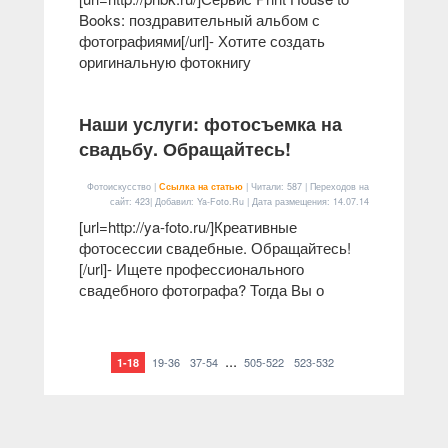
Books: поздравительный альбом с
фотографиями[/url]- Хотите создать
оригинальную фотокнигу
Наши услуги: фотосъемка на
свадьбу. Обращайтесь!
Фотоискусство |
Ссылка на статью
| Читали: 587 | Переходов на
сайт: 423| Добавил: Ya-Foto.Ru | Дата размещения:
14.07.14
[url=http://ya-foto.ru/]Креативные
фотосессии свадебные. Обращайтесь!
[/url]- Ищете профессионального
свадебного фотографа? Тогда Вы о
...
19-36
37-54
505-522
523-532
1-18