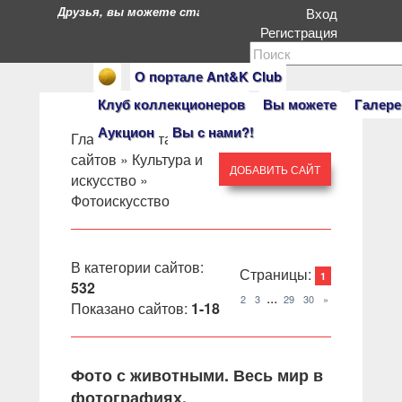
Друзья, вы можете стать героями нашего портала. Есл
Вход
Регистрация
О портале Ant&K Club
Клуб коллекционеров
Вы можете
Галере
Аукцион
Вы с нами?!
Главная
»
Каталог
сайтов
»
Культура и
ДОБАВИТЬ САЙТ
искусство
»
Фотоискусство
В категории сайтов
:
Страницы
:
1
532
...
2
3
29
30
»
Показано сайтов
:
1-18
Фото с животными. Весь мир в
фотографиях.