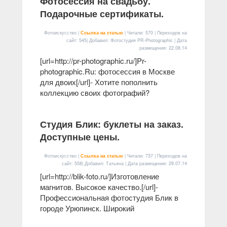
Фотосессия на свадьбу.
Подарочные сертификаты.
Фотоискусство |
Ссылка на статью
| Читали: 570 | Переходов на
сайт: 545| Добавил: Фотостудия PR-Photographic | Дата
размещения:
22.08.14
[url=http://pr-photographic.ru/]Pr-
photographic.Ru: фотосессия в Москве
для двоих[/url]- Хотите пополнить
коллекцию своих фотографий?
Студия Блик: буклеты на заказ.
Доступные цены.
Фотоискусство |
Ссылка на статью
| Читали: 737 | Переходов на
сайт: 558| Добавил: Татьяна | Дата размещения:
29.07.14
[url=http://blik-foto.ru/]Изготовление
магнитов. Высокое качество.[/url]-
Профессиональная фотостудия Блик в
городе Урюпинск. Широкий