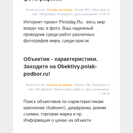
Фотоискусство |
Ссылка на статью
| Читали: 800 | Переходов на
сайт: 720| Добавил: Pictoday.Ru | Дата размещения:
15.09.16
Интернет-проект Pictoday.Ru - весь мир
вокруг нас в фото. Ваш надежный
проводник среди работ различных
фотографов мира, среди красок
Объектив - характеристики.
Заходите на Obektivy.poisk-
podbor.ru!
Фотоискусство |
Ссылка на статью
| Читали: 739 | Переходов на
сайт: 635| Добавил: Obektivy.poisk-podbor.ru | Дата размещения:
11.08.16
Поиск объективов по характеристикам:
крепление (байонет), диафрагма, режим
съемки, торговая марка и пр.
Информация о ценах на объекти