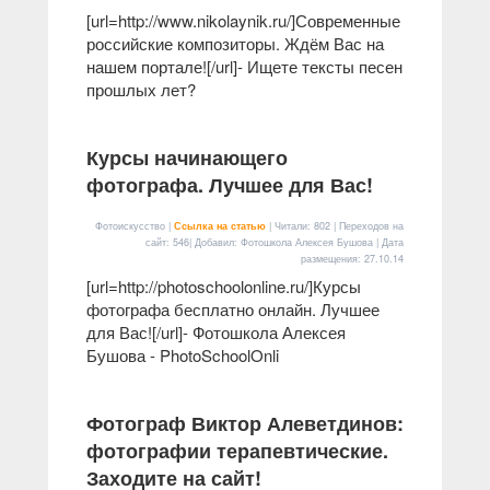
[url=http://www.nikolaynik.ru/]Современные
российские композиторы. Ждём Вас на
нашем портале![/url]- Ищете тексты песен
прошлых лет?
Курсы начинающего
фотографа. Лучшее для Вас!
Фотоискусство |
Ссылка на статью
| Читали: 802 | Переходов на
сайт: 546| Добавил: Фотошкола Алексея Бушова | Дата
размещения:
27.10.14
[url=http://photoschoolonline.ru/]Курсы
фотографа бесплатно онлайн. Лучшее
для Вас![/url]- Фотошкола Алексея
Бушова - PhotoSchoolOnli
Фотограф Виктор Алеветдинов:
фотографии терапевтические.
Заходите на сайт!