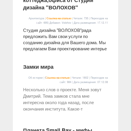
коттеджа,офиса от Студии
дизайна "ВОЛОХОВ"
Архитектура |
Ссылка на статью
| Читали: 735 | Переходов на
сайт: 695| Добавил: Volohov | Дата размещения:
17.12.11
Студия дизайна "ВОЛОХОВ"рада
предложить Вам свои услуги по
созданию дизайна для Вашего дома. Мы
предлагаем Вам проектирование интерье
Замки мира
Об истории |
Ссылка на статью
| Читали: 1802 | Переходов на
сайт: 984 | Дата размещения:
07.12.08
Несколько слов о проекте. Меня зовут
Дмитрий. Тема замков стала мне
интересна около года назад, после
окончания института. Какое-т
Планета Small Bay - мифы,