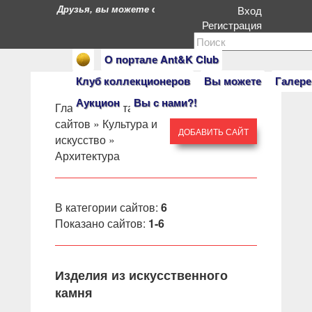
Друзья, вы можете стать героями нашего портала. Ес
Вход
Регистрация
О портале Ant&K Club
Клуб коллекционеров
Вы можете
Галере
Аукцион
Вы с нами?!
Главная
»
Каталог
сайтов
»
Культура и
ДОБАВИТЬ САЙТ
искусство
»
Архитектура
В категории сайтов
:
6
Показано сайтов
:
1-6
Изделия из искусственного
камня