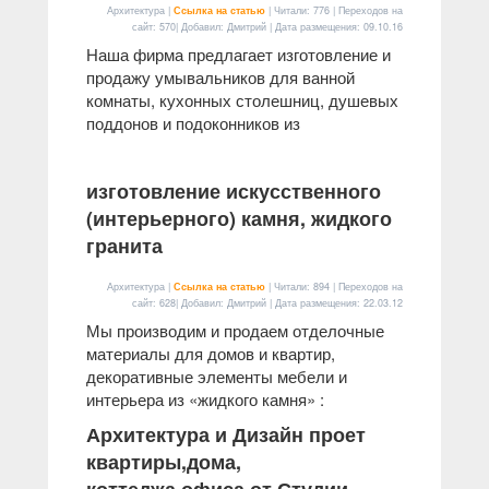
Архитектура |
Ссылка на статью
| Читали: 776 | Переходов на
сайт: 570| Добавил: Дмитрий | Дата размещения:
09.10.16
Наша фирма предлагает изготовление и
продажу умывальников для ванной
комнаты, кухонных столешниц, душевых
поддонов и подоконников из
изготовление искусственного
(интерьерного) камня, жидкого
гранита
Архитектура |
Ссылка на статью
| Читали: 894 | Переходов на
сайт: 628| Добавил: Дмитрий | Дата размещения:
22.03.12
Мы производим и продаем отделочные
материалы для домов и квартир,
декоративные элементы мебели и
интерьера из «жидкого камня» :
Архитектура и Дизайн проет
квартиры,дома,