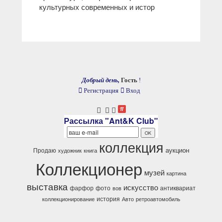
культурных современных и истор
Добрый день,
Гость
!
Регистрация
Вход
Рассылка "Ant&K Club"
коллекция
аукцион
Продаю
художник
книга
Коллекционер
музей
картина
выставка
искусство
фарфор
фото
антиквариат
вов
история
коллекционирование
Авто
ретроавтомобиль