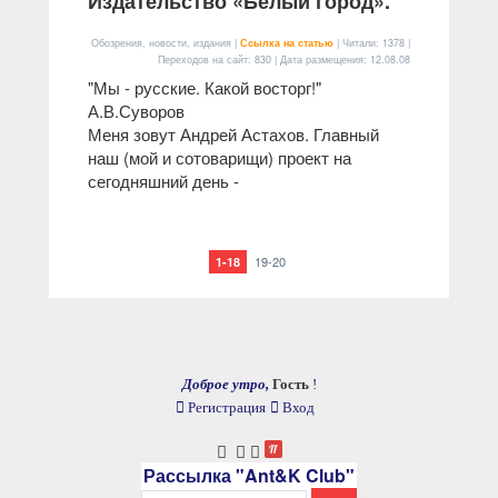
Издательство «Белый город».
Обозрения, новости, издания |
Ссылка на статью
| Читали: 1378 |
Переходов на сайт: 830 | Дата размещения:
12.08.08
"Мы - русские. Какой восторг!"
А.В.Суворов
Меня зовут Андрей Астахов. Главный
наш (мой и сотоварищи) проект на
сегодняшний день -
19-20
1-18
Доброе утро,
Гость
!
Регистрация
Вход
Рассылка "Ant&K Club"