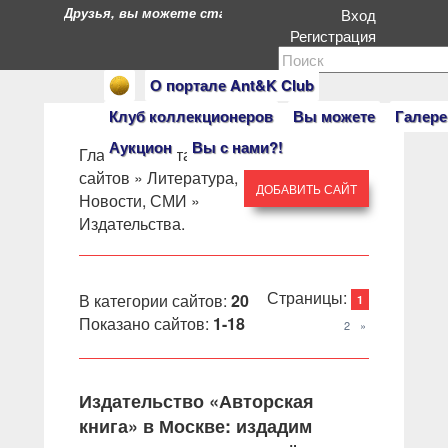
Друзья, вы можете стать героями нашего портала. Есл
Вход
Регистрация
О портале Ant&K Club
Клуб коллекционеров
Вы можете
Галере
Аукцион
Вы с нами?!
Главная
»
Каталог
сайтов
»
Литература,
ДОБАВИТЬ САЙТ
Новости, СМИ
»
Издательства.
Страницы
:
В категории сайтов
:
20
1
Показано сайтов
:
1-18
2
»
Издательство «Авторская
книга» в Москве: издадим