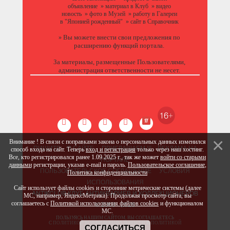
объявление
»
материал в Клуб
»
видео
новость
»
фото в Музей
»
работу в Галереи
в "Японией рожденный"
»
сайт в Справочник
Вы можете
внести свои предложения
по
»
расширению функций портала.
За материалы, размещенные Пользователями,
администрация ответственности не несет.
Внимание ! В связи с поправками закона о персональных данных изменился
ПИШИТЕ
О САЙТЕ
ПРИГЛАШАЕМ !!!
РЕКЛАМА НА
способ входа на сайт. Теперь
вход и регистрация
только через наш хостинг.
Все, кто регистрировался ранее 1.09.2025 г., так же может
войти со старыми
ПОРТАЛЕ
данными
регистрации, указав e-mail и пароль.
Пользовательское соглашение
,
ПОЛЬЗОВАТЕЛЬСКОЕ СОГЛАШЕНИЕ
УСЛОВИЯ
Политика конфиденциальности
ИСПОЛЬЗОВАНИЯ
Сайт использует файлы cookies и сторонние метрические системы (далее
ANTIKCLUB КЛУБ АНТИКВАРИЕВ И КОЛЛЕКЦИОНЕРОВ
МС, например, ЯндексМетрика). Продолжая просмотр сайта, вы
соглашаетесь с
Политикой использования файлов cookies
© 2008 - 2026
и функционалом
МС.
ПОЛЬЗУЯСЬ НАШИМ САЙТОМ, ВЫ СОГЛАШАЕТЕСЬ
С
ПОЛИТИКОЙ КОНФИДЕНЦИАЛЬНОСТИ
И
ПОЛИТИКОЙ
СОГЛАСИТЬСЯ
ИСПОЛЬЗОВАНИЯ COOKIE
.