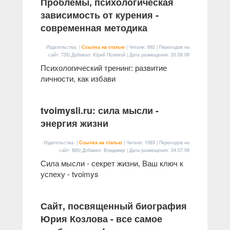
Проблемы, психологическая
зависимость от курения -
современная методика
Издательства. |
Ссылка на статью
| Читали: 692 | Переходов на
сайт: 735| Добавил: Юрий Полевой | Дата размещения:
20.08.09
Психологический тренинг: развитие
личности, как избави
tvoimysli.ru: сила мысли -
энергия жизни
Издательства. |
Ссылка на статью
| Читали: 1083 | Переходов на
сайт: 665| Добавил: Владимир | Дата размещения:
24.07.09
Сила мысли - секрет жизни, Ваш ключ к
успеху - tvoimys
Сайт, посвященный биография
Юрия Козлова - все самое