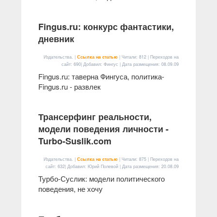
Fingus.ru: конкурс фантастики,
дневник
Издательства. |
Ссылка на статью
| Читали: 812 | Переходов на
сайт: 690| Добавил: Фингус | Дата размещения:
08.09.09
Fingus.ru: таверна Фингуса, политика
-
Fingus.ru - развлек
Трансерфинг реальности,
модели поведения личности -
Turbo-Suslik.com
Издательства. |
Ссылка на статью
| Читали: 875 | Переходов на
сайт: 632| Добавил: Юрий Полевой | Дата размещения:
20.08.09
Турбо-Суслик: модели политического
поведения, не хочу