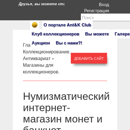
Друзья, вы можете стать героями нашего портала. Есл
Вход
Регистрация
О портале Ant&K Club
Клуб коллекционеров
Вы можете
Галере
Аукцион
Вы с нами?!
Главная
» »
Коллекционирование.
Антиквариат
»
ДОБАВИТЬ САЙТ
Магазины для
коллекционеров.
Нумизматический
интернет-
магазин монет и
банкнот