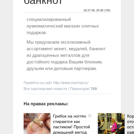
02.07.08, 20:08 (725)
специализированный
нумизматический магазин элитных
подарков.
Мы предлагаем эксклюзивный
ассортимент монет, медалей, банкнот
из драгоценных металлов для
достойного подарка Вашим близким,
друзьям или деловым партнерам.
Перейти на сайт
http://www.mezmat.ru/
Все партнерские новости
|
Переходов
:
769
На правах рекламы:
Грибок на ногтях
Кор
i
стирается как
ото
ластиком! Простой
ост
домашний метод
ра