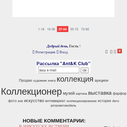
1-18
19-36
55-72
73-85
37-54
Добрый день,
Гость
!
Регистрация
Вход
Рассылка "Ant&K Club"
коллекция
аукцион
Продаю
художник
книга
Коллекционер
выставка
музей
фарфор
картина
искусство
фото
антиквариат
история
вов
коллекционирование
Авто
ретроавтомобиль
НОВЫЕ КОММЕНТАРИИ:
В ИРКУТСКЕ ВСТРЕЧИ