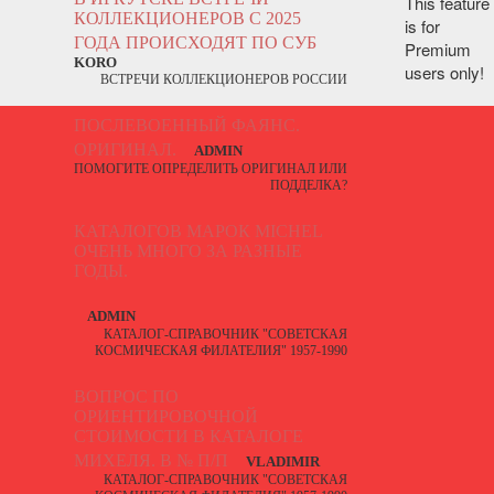
This feature
КОЛЛЕКЦИОНЕРОВ С 2025
is for
ГОДА ПРОИСХОДЯТ ПО СУБ
Premium
KORO
users only!
ВСТРЕЧИ КОЛЛЕКЦИОНЕРОВ РОССИИ
ПОСЛЕВОЕННЫЙ ФАЯНС.
ОРИГИНАЛ.
ADMIN
ПОМОГИТЕ ОПРЕДЕЛИТЬ ОРИГИНАЛ ИЛИ
ПОДДЕЛКА?
КАТАЛОГОВ МАРОК MICHEL
ОЧЕНЬ МНОГО ЗА РАЗНЫЕ
ГОДЫ.
ADMIN
КАТАЛОГ-СПРАВОЧНИК "СОВЕТСКАЯ
КОСМИЧЕСКАЯ ФИЛАТЕЛИЯ" 1957-1990
ВОПРОС ПО
ОРИЕНТИРОВОЧНОЙ
СТОИМОСТИ В КАТАЛОГЕ
МИХЕЛЯ. В № П/П
VLADIMIR
КАТАЛОГ-СПРАВОЧНИК "СОВЕТСКАЯ