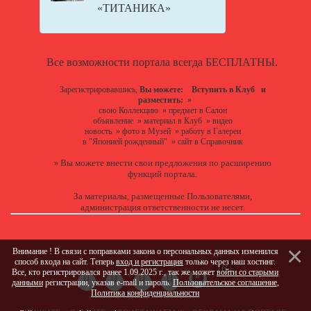
«ТИТАНИКА»
Все возможности портала всегда БЕСПЛАТНЫ.
Зарегистрировавшись,
Вы можете:
Вступить в Клуб
и
разместить:
»
свою Коллекцию
»
предмет в Салон
объявление
»
материал в Клуб
»
видео
новость
»
фото в Музей
»
работу в Галереи
в "Японией рожденный"
»
сайт в Справочник
Вы можете
внести свои предложения
по расширению
»
функций портала.
За материалы, размещенные Пользователями,
администрация ответственности не несет.
Внимание ! В связи с поправками закона о персональных данных изменился
способ входа на сайт. Теперь
вход и регистрация
только через наш хостинг.
Все, кто регистрировался ранее 1.09.2025 г., так же может
войти со старыми
данными
регистрации, указав e-mail и пароль.
Пользовательское соглашение
,
Политика конфиденциальности