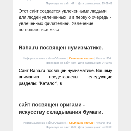
Переходов на сайт: 471 | Дата размещения:
25.09.08
Этот сайт создается увлеченными людьми
для людей увлеченных, и в первую очередь -
увлеченных филателией. Увлечение
поглощает все мысл
Raha.ru посвящен нумизматике.
Информационные сайты.Общение. |
Ссылка на статью
| Читали: 504 |
Переходов на сайт: 560 | Дата размещения:
24.09.08
Сайт Raha.ru посвящен нумизматике. Вашему
вниманию представлены следующие
разделы: "Каталог", в
сайт посвящен оригами -
искусству складывания бумаги.
Информационные сайты.Общение. |
Ссылка на статью
| Читали: 842 |
Переходов на сайт: 823 | Дата размещения:
24.09.08