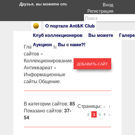
Друзья, вы можете стать героями нашего портала. Есл
Вход
Регистрация
О портале Ant&K Club
Клуб коллекционеров
Вы можете
Галере
Аукцион
Вы с нами?!
Главная
»
Каталог
сайтов
»
Коллекционирование.
ДОБАВИТЬ САЙТ
Антиквариат
»
Информационные
сайты.Общение.
В категории сайтов
:
85
Страницы
:
«
1
Показано сайтов
:
37-
2
4
5
»
3
54