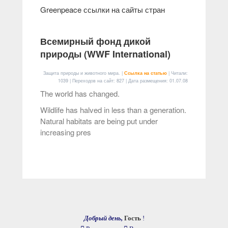
Greenpeace ссылки на сайты стран
Всемирный фонд дикой
природы (WWF International)
Защита природы и животного мира. |
Ссылка на статью
| Читали:
1039 | Переходов на сайт: 827 | Дата размещения:
01.07.08
The world has changed.
Wildlife has halved in less than a generation.
Natural habitats are being put under
increasing pres
Добрый день,
Гость
!