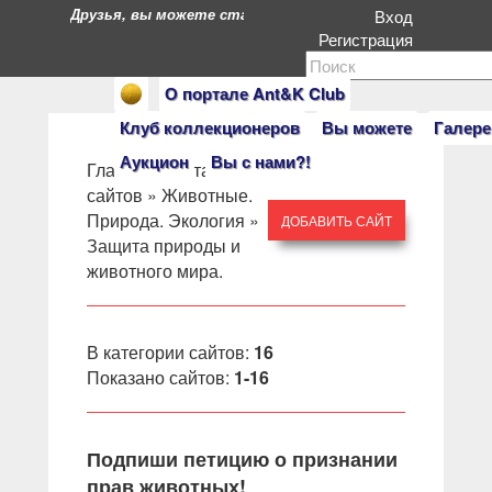
Друзья, вы можете стать героями нашего портала. Есл
Вход
Регистрация
О портале Ant&K Club
Клуб коллекционеров
Вы можете
Галере
Аукцион
Вы с нами?!
Главная
»
Каталог
сайтов
»
Животные.
Природа. Экология
»
ДОБАВИТЬ САЙТ
Защита природы и
животного мира.
В категории сайтов
:
16
Показано сайтов
:
1-16
Подпиши петицию о признании
прав животных!