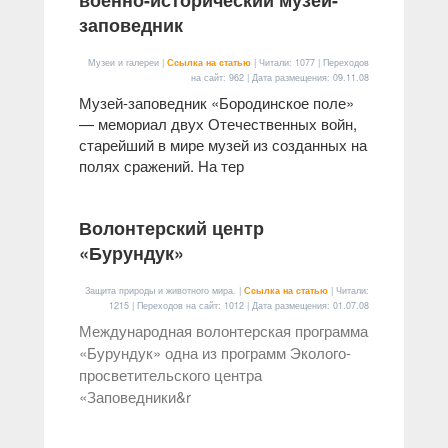
военно-исторический музей-
заповедник
Музеи и галереи |
Ссылка на статью
| Читали: 1077 | Переходов
на сайт: 962 | Дата размещения:
09.11.08
Музей-заповедник «Бородинское поле»
— мемориал двух Отечественных войн,
старейший в мире музей из созданных на
полях сражений. На тер
Волонтерский центр
«Бурундук»
Защита природы и животного мира. |
Ссылка на статью
| Читали:
1215 | Переходов на сайт: 1012 | Дата размещения:
01.07.08
Международная волонтерская программа
«Бурундук» одна из программ Эколого-
просветительского центра
«Заповедники&r