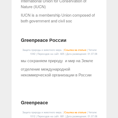
International Union for Conservation of
Nature (IUCN)
IUCN is a membership Union composed of
both government and civil soc
Greenpeace России
Защита природы и животного мира. |
Ссылка на статью
| Читали:
1042 | Переходов на сайт: 825 | Дата размещения:
01.07.08
мы сохраняем природу и мир на Земле
отделение международной
некоммерческой организации в России
Greenpeace
Защита природы и животного мира. |
Ссылка на статью
| Читали:
1012 | Переходов на сайт: 681 | Дата размещения:
01.07.08