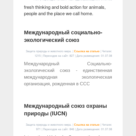
fresh thinking and bold action for animals,
people and the place we call home.
Международный социально-
экологический союз
Защита природы и животного мира. |
Ссылка на статью
| Читали:
1215 | Переходов на сайт: 827 | Дата размещения:
01.07.08
Международный Социально-
экологический союз - единственная
международная экологическая
организация, рожденная в ССС
Международный союз охраны
природы (IUCN)
Защита природы и животного мира. |
Ссылка на статью
| Читали:
971 | Переходов на сайт: 846 | Дата размещения:
01.07.08