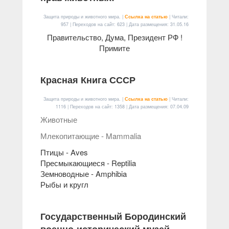
Защита природы и животного мира. |
Ссылка на статью
| Читали:
957 | Переходов на сайт: 623 | Дата размещения:
31.05.16
Правительство, Дума, Президент РФ !
Примите
Красная Книга СССР
Защита природы и животного мира. |
Ссылка на статью
| Читали:
1116 | Переходов на сайт: 1358 | Дата размещения:
07.04.09
Животные
Млекопитающие - Mammalia
Птицы - Aves
Пресмыкающиеся - Reptilia
Земноводные - Amphibia
Рыбы и кругл
Государственный Бородинский