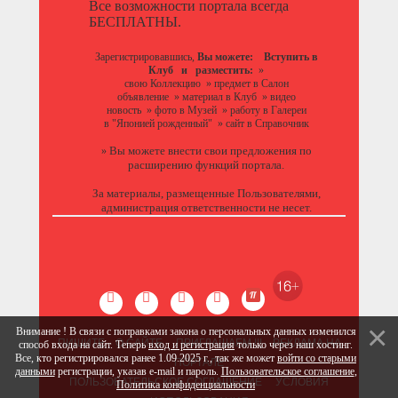
Все возможности портала всегда
БЕСПЛАТНЫ.
Зарегистрировавшись,
Вы можете:
Вступить в
Клуб
и разместить:
»
свою Коллекцию
»
предмет в Салон
объявление
»
материал в Клуб
»
видео
новость
»
фото в Музей
»
работу в Галереи
в "Японией рожденный"
»
сайт в Справочник
Вы можете
внести свои предложения
по
»
расширению функций портала.
За материалы, размещенные Пользователями,
администрация ответственности не несет.
Внимание ! В связи с поправками закона о персональных данных изменился
ПИШИТЕ
О САЙТЕ
ПРИГЛАШАЕМ !!!
РЕКЛАМА НА
способ входа на сайт. Теперь
вход и регистрация
только через наш хостинг.
Все, кто регистрировался ранее 1.09.2025 г., так же может
войти со старыми
ПОРТАЛЕ
данными
регистрации, указав e-mail и пароль.
Пользовательское соглашение
,
ПОЛЬЗОВАТЕЛЬСКОЕ СОГЛАШЕНИЕ
УСЛОВИЯ
Политика конфиденциальности