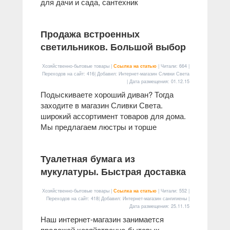
для дачи и сада, сантехник
Продажа встроенных
светильников. Большой выбор
Хозяйственно-бытовые товары |
Ссылка на статью
| Читали: 664 |
Переходов на сайт: 416| Добавил: Интернет-магазин Сливки Света
| Дата размещения:
01.12.15
Подыскиваете хороший диван? Тогда
заходите в магазин Сливки Света.
широкий ассортимент товаров для дома.
Мы предлагаем люстры и торше
Туалетная бумага из
мукулатуры. Быстрая доставка
Хозяйственно-бытовые товары |
Ссылка на статью
| Читали: 552 |
Переходов на сайт: 418| Добавил: Интернет-магазин сангигиены |
Дата размещения:
25.11.15
Наш интернет-магазин занимается
продажей хозяйственно-бытовых