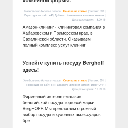
хоккейной формы.
Хозяйственно-бытовые товары |
Ссылка на статью
| Читали: 698 |
Переходов на сайт: 440| Добавил: Клининговая компания Амазон |
Дата размещения:
13.09.16
Амазон-клининг - клининговая компания в
Хабаровском и Приморском крае, в
Сахалинской области. Оказываем
полный комплекс услуг клининг
Успейте купить посуду Berghoff
здесь!
Хозяйственно-бытовые товары |
Ссылка на статью
| Читали: 651 |
Переходов на сайт: 511| Добавил: Интернет-магазин BergHOFF |
Дата размещения:
11.09.16
Фирменный интернет-магазин
бельгийской посуды торговой марки
BergHOFF. Мы предлагаем огромный
выбор посуды и кухонных аксессуаров
бре