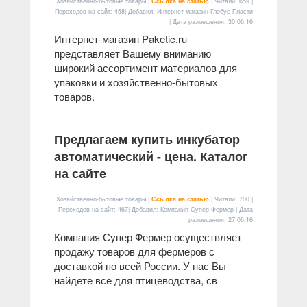
Хозяйственно-бытовые товары |
Ссылка на статью
| Читали: 659 |
Переходов на сайт: 458| Добавил: Интернет-магазин Глобус Пласти
| Дата размещения:
30.06.16
Интернет-магазин Paketic.ru
представляет Вашему вниманию
широкий ассортимент материалов для
упаковки и хозяйственно-бытовых
товаров.
Предлагаем купить инкубатор
автоматический - цена. Каталог
на сайте
Хозяйственно-бытовые товары |
Ссылка на статью
| Читали: 700 |
Переходов на сайт: 467| Добавил: Компания Супер Фермер | Дата
размещения:
27.06.16
Компания Супер Фермер осуществляет
продажу товаров для фермеров с
доставкой по всей России. У нас Вы
найдете все для птицеводства, св