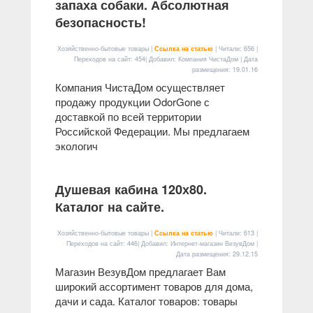
запаха собаки. Абсолютная
безопасность!
Хозяйственно-бытовые товары |
Ссылка на статью
| Читали: 656 |
Переходов на сайт: 454| Добавил: Компания ЧистаДом | Дата
размещения:
19.01.16
Компания ЧистаДом осуществляет
продажу продукции OdorGone с
доставкой по всей территории
Российской Федерации. Мы предлагаем
экологич
Душевая кабина 120х80.
Каталог на сайте.
Хозяйственно-бытовые товары |
Ссылка на статью
| Читали: 613 |
Переходов на сайт: 446| Добавил: Интернет-магазин ВезувДом |
Дата размещения:
29.12.15
Магазин ВезувДом предлагает Вам
широкий ассортимент товаров для дома,
дачи и сада. Каталог товаров: товары