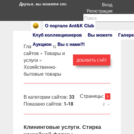
Друзья, вы можете стать героями нашего портала. Есл
Вход
Регистрация
О портале Ant&K Club
Клуб коллекционеров
Вы можете
Галере
Аукцион
Вы с нами?!
Главная
»
Каталог
сайтов
»
Товары и
услуги
»
ДОБАВИТЬ САЙТ
Хозяйственно-
бытовые товары
Страницы
:
В категории сайтов
:
33
1
Показано сайтов
:
1-18
2
»
Клининговые услуги. Стирка