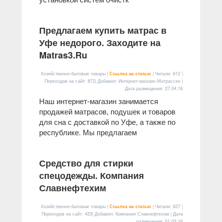
Предлагаем купить матрас в
Уфе недорого. Заходите на
Matras3.Ru
Хозяйственно-бытовые товары |
Ссылка на статью
| Читали: 612 |
Переходов на сайт: 872| Добавил: Интернет-магазин Матрассен |
Дата размещения:
27.04.16
Наш интернет-магазин занимается
продажей матрасов, подушек и товаров
для сна с доставкой по Уфе, а также по
республике. Мы предлагаем
Средство для стирки
спецодежды. Компания
Славнефтехим
Хозяйственно-бытовые товары |
Ссылка на статью
| Читали: 627 |
Переходов на сайт: 423| Добавил: Компания Славнефтехим | Дата
размещения:
01.03.16