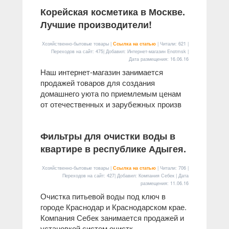
Корейская косметика в Москве.
Лучшие производители!
Хозяйственно-бытовые товары |
Ссылка на статью
| Читали: 621 |
Переходов на сайт: 475| Добавил: Интернет-магазин Enotmsk |
Дата размещения:
16.06.16
Наш интернет-магазин занимается
продажей товаров для создания
домашнего уюта по приемлемым ценам
от отечественных и зарубежных произв
Фильтры для очистки воды в
квартире в республике Адыгея.
Хозяйственно-бытовые товары |
Ссылка на статью
| Читали: 706 |
Переходов на сайт: 427| Добавил: Компания Себек | Дата
размещения:
11.06.16
Очистка питьевой воды под ключ в
городе Краснодар и Краснодарском крае.
Компания Себек занимается продажей и
установкой систем очистк