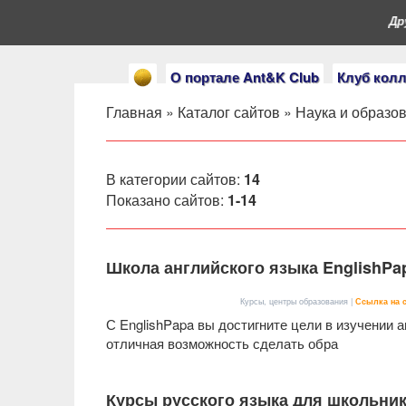
Друз
О портале Ant&K Club
Клуб кол
Главная
»
Каталог сайтов
»
Наука и образо
В категории сайтов
:
14
Показано сайтов
:
1-14
Школа английского языка EnglishPa
Курсы, центры образования |
Ссылка на 
С EnglishPapa вы достигните цели в изучении а
отличная возможность сделать обра
Курсы русского языка для школьни