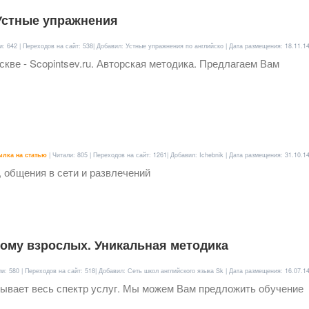
 Устные упражнения
и: 642 | Переходов на сайт: 538| Добавил: Устные упражнения по английско | Дата размещения:
18.11.1
кве - Scopintsev.ru. Авторская методика. Предлагаем Вам
лка на статью
| Читали: 805 | Переходов на сайт: 1261| Добавил: Ichebnik | Дата размещения:
31.10.1
 общения в сети и развлечений
ому взрослых. Уникальная методика
ли: 580 | Переходов на сайт: 518| Добавил: Сеть школ английского языка Sk | Дата размещения:
16.07.1
азывает весь спектр услуг. Мы можем Вам предложить обучение