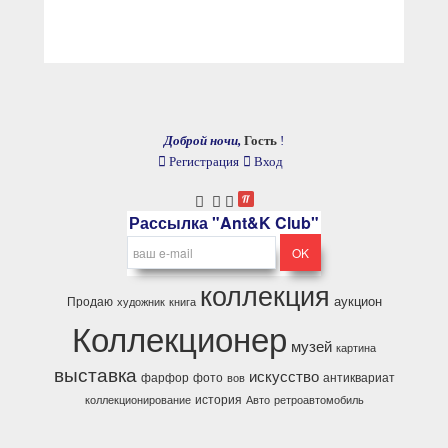
Доброй ночи,
Гость
!
Регистрация
Вход
Рассылка "Ant&K Club"
коллекция
аукцион
Продаю
художник
книга
Коллекционер
музей
картина
выставка
искусство
фарфор
фото
антиквариат
вов
история
коллекционирование
Авто
ретроавтомобиль