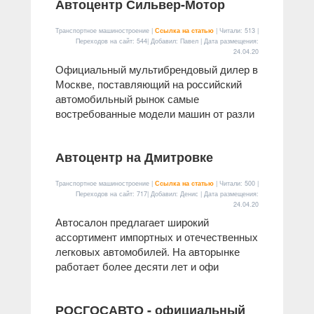
Автоцентр Сильвер-Мотор
Транспортное машиностроение |
Ссылка на статью
| Читали: 513 |
Переходов на сайт: 544| Добавил: Павел | Дата размещения:
24.04.20
Официальный мультибрендовый дилер в
Москве, поставляющий на российский
автомобильный рынок самые
востребованные модели машин от разли
Автоцентр на Дмитровке
Транспортное машиностроение |
Ссылка на статью
| Читали: 500 |
Переходов на сайт: 717| Добавил: Денис | Дата размещения:
24.04.20
Автосалон предлагает широкий
ассортимент импортных и отечественных
легковых автомобилей. На авторынке
работает более десяти лет и офи
РОСГОСАВТО - официальный