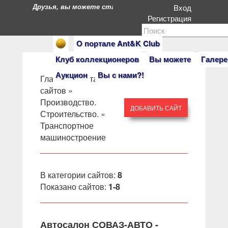
Друзья, вы можете стать героями нашего портала. Есл
Вход
Регистрация
О портале Ant&K Club
Клуб коллекционеров
Вы можете
Галере
Аукцион
Вы с нами?!
Главная
»
Каталог
сайтов
»
Производство.
ДОБАВИТЬ САЙТ
Строительство.
»
Транспортное
машиностроение
В категории сайтов
:
8
Показано сайтов
:
1-8
Автосалон СОВАЗ-АВТО -