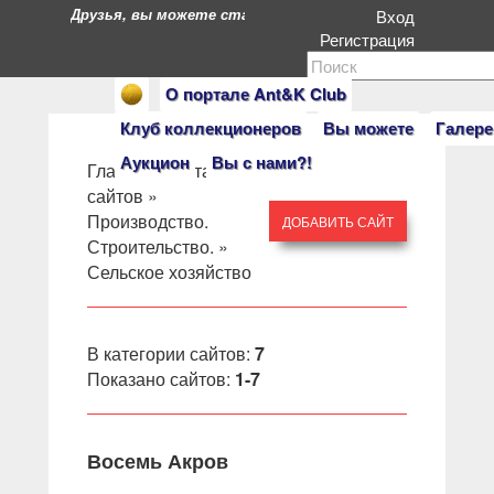
Друзья, вы можете стать героями нашего портала. Есл
Вход
Регистрация
О портале Ant&K Club
Клуб коллекционеров
Вы можете
Галере
Аукцион
Вы с нами?!
Главная
»
Каталог
сайтов
»
Производство.
ДОБАВИТЬ САЙТ
Строительство.
»
Сельское хозяйство
В категории сайтов
:
7
Показано сайтов
:
1-7
Восемь Акров