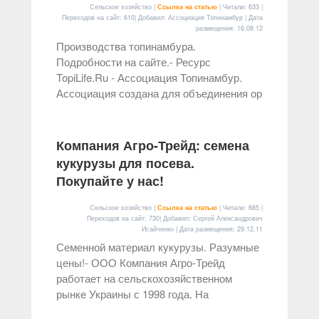
Сельское хозяйство |
Ссылка на статью
| Читали: 633 |
Переходов на сайт: 610| Добавил: Ассоциация Топинамбур | Дата
размещения:
16.08.12
Производства топинамбура.
Подробности на сайте.- Ресурс
TopiLife.Ru - Ассоциация Топинамбур.
Ассоциация создана для объединения ор
Компания Агро-Трейд: семена
кукурузы для посева.
Покупайте у нас!
Сельское хозяйство |
Ссылка на статью
| Читали: 685 |
Переходов на сайт: 730| Добавил: Сергей Александрович
Исайченко | Дата размещения:
29.12.11
Семенной материал кукурузы. Разумные
цены!- ООО Компания Агро-Трейд
работает на сельскохозяйственном
рынке Украины с 1998 года. На