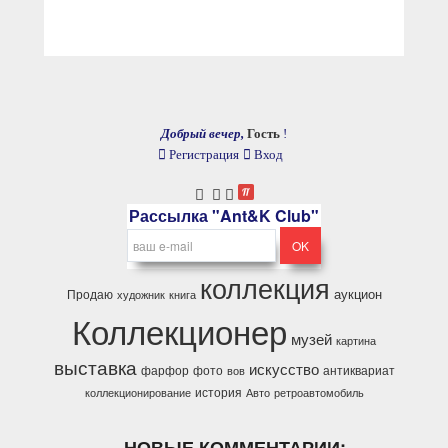
Добрый вечер,
Гость
!
Регистрация
Вход
Рассылка "Ant&K Club"
коллекция
аукцион
Продаю
художник
книга
Коллекционер
музей
картина
выставка
искусство
фарфор
фото
антиквариат
вов
история
коллекционирование
Авто
ретроавтомобиль
НОВЫЕ КОММЕНТАРИИ: