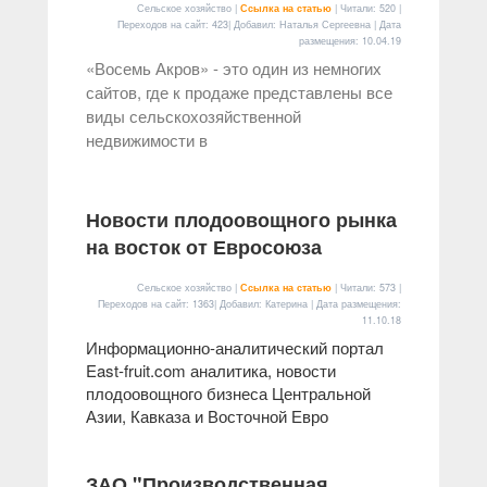
Сельское хозяйство |
Ссылка на статью
| Читали: 520 |
Переходов на сайт: 423| Добавил: Наталья Сергеевна | Дата
размещения:
10.04.19
«Восемь Акров» - это один из немногих
сайтов, где к продаже представлены все
виды сельскохозяйственной
недвижимости в
Новости плодоовощного рынка
на восток от Евросоюза
Сельское хозяйство |
Ссылка на статью
| Читали: 573 |
Переходов на сайт: 1363| Добавил: Катерина | Дата размещения:
11.10.18
Информационно-аналитический портал
East-fruit.com аналитика, новости
плодоовощного бизнеса Центральной
Азии, Кавказа и Восточной Евро
ЗАО "Производственная