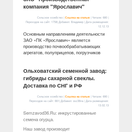
компания "Ярославич"
Сельское хозяйство |
Ссылка на статью
| Читали: 680 |
Переходов на сайт: 1758| Добавил: Владимир | Дата размещения:
12.12.13
Основным направлениям деятельности
ЗАО «ПК «Ярославич» является
производство почвообрабатывающих
агрегатов, полуприцепов, погрузчиков
Ольховатский семенной завод:
гибриды сахарной свеклы.
Доставка по СНГ и РФ
Сельское хозяйство |
Ссылка на статью
| Читали: 690 |
Переходов на сайт: 661| Добавил: osz36na | Дата размещения:
13.02.13
Semzavod36.Ru: инкрустированные
семена огурца.
Наш завод производит