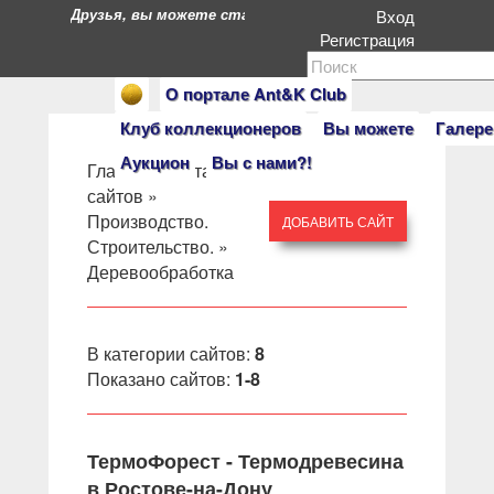
Друзья, вы можете стать героями нашего портала. Есл
Вход
Регистрация
О портале Ant&K Club
Клуб коллекционеров
Вы можете
Галере
Аукцион
Вы с нами?!
Главная
»
Каталог
сайтов
»
Производство.
ДОБАВИТЬ САЙТ
Строительство.
»
Деревообработка
В категории сайтов
:
8
Показано сайтов
:
1-8
ТермоФорест - Термодревесина
в Ростове-на-Дону