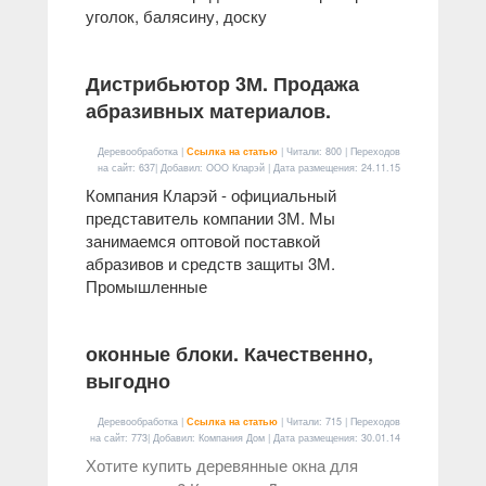
уголок, балясину, доску
Дистрибьютор 3М. Продажа
абразивных материалов.
Деревообработка |
Ссылка на статью
| Читали: 800 | Переходов
на сайт: 637| Добавил: ООО Кларэй | Дата размещения:
24.11.15
Компания Кларэй - официальный
представитель компании 3М. Мы
занимаемся оптовой поставкой
абразивов и средств защиты 3М.
Промышленные
оконные блоки. Качественно,
выгодно
Деревообработка |
Ссылка на статью
| Читали: 715 | Переходов
на сайт: 773| Добавил: Компания Дом | Дата размещения:
30.01.14
Хотите купить деревянные окна для