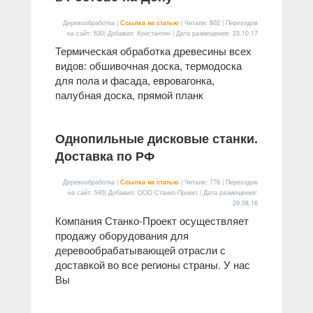
Деревообработка |
Ссылка на статью
| Читали: 802 | Переходов
на сайт: 630| Добавил: Константин | Дата размещения:
23.10.17
Термическая обработка древесины всех
видов: обшивочная доска, термодоска
для пола и фасада, евровагонка,
палубная доска, прямой планк
Однопильные дисковые станки.
Доставка по РФ
Деревообработка |
Ссылка на статью
| Читали: 776 | Переходов
на сайт: 545| Добавил: ООО Станко-Проект | Дата размещения:
29.08.16
Компания Станко-Проект осуществляет
продажу оборудования для
деревообрабатывающей отрасли с
доставкой во все регионы страны. У нас
Вы