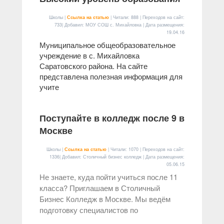
Школы |
Ссылка на статью
| Читали: 888 | Переходов на сайт:
733| Добавил: МОУ СОШ с. Михайловка | Дата размещения:
19.04.16
Муниципальное общеобразовательное
учреждение в с. Михайловка
Саратовского района. На сайте
представлена полезная информация для
учите
Поступайте в колледж после 9 в
Москве
Школы |
Ссылка на статью
| Читали: 1070 | Переходов на сайт:
1336| Добавил: Столичный бизнес колледж | Дата размещения:
05.06.15
Не знаете, куда пойти учиться после 11
класса? Приглашаем в Столичный
Бизнес Колледж в Москве. Мы ведём
подготовку специалистов по