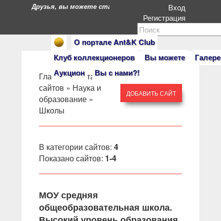
Друзья, вы можете стать героями нашего портала. Есл
Вход
Регистрация
О портале Ant&K Club
Клуб коллекционеров
Вы можете
Галере
Аукцион
Вы с нами?!
Главная
»
Каталог
сайтов
»
Наука и
ДОБАВИТЬ САЙТ
образование
»
Школы
В категории сайтов
:
4
Показано сайтов
:
1-4
МОУ средняя
общеобразовательная школа.
Высокий уровень образования