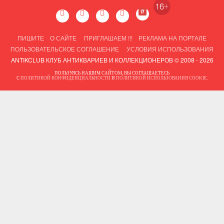
ПИШИТЕ
О САЙТЕ
ПРИГЛАШАЕМ !!!
РЕКЛАМА НА ПОРТАЛЕ
ПОЛЬЗОВАТЕЛЬСКОЕ СОГЛАШЕНИЕ
УСЛОВИЯ ИСПОЛЬЗОВАНИЯ
ANTIKCLUB КЛУБ АНТИКВАРИЕВ И КОЛЛЕКЦИОНЕРОВ © 2008 - 2026
ПОЛЬЗУЯСЬ НАШИМ САЙТОМ, ВЫ СОГЛАШАЕТЕСЬ
С
ПОЛИТИКОЙ КОНФИДЕНЦИАЛЬНОСТИ
И
ПОЛИТИКОЙ ИСПОЛЬЗОВАНИЯ COOKIE
.