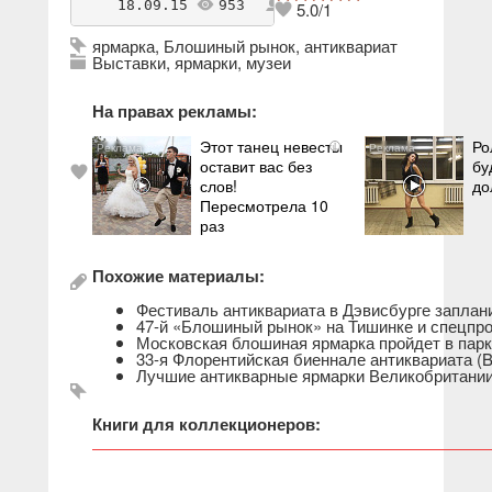
    18.09.15 
953
antikvarius
5.0
/
1
ярмарка
,
Блошиный рынок
,
антиквариат
Выставки, ярмарки, музеи
На правах рекламы:
Этот танец невесты
Ро
i
оставит вас без
бу
слов!
до
Пересмотрела 10
раз
Похожие материалы:
Фестиваль антиквариата в Дэвисбурге заплани
47-й «Блошиный рынок» на Тишинке и спецпро
Московская блошиная ярмарка пройдет в парк
33-я Флорентийская биеннале антиквариата (B
Лучшие антикварные ярмарки Великобритани
Книги для коллекционеров: