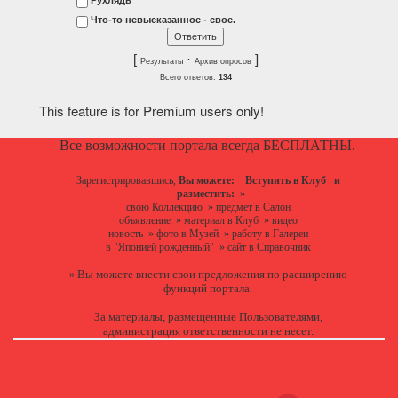
Что-то невысказанное - свое.
[
·
]
Результаты
Архив опросов
Всего ответов:
134
This feature is for Premium users only!
Все возможности портала всегда БЕСПЛАТНЫ.
Зарегистрировавшись,
Вы можете:
Вступить в Клуб
и
разместить:
»
свою Коллекцию
»
предмет в Салон
объявление
»
материал в Клуб
»
видео
новость
»
фото в Музей
»
работу в Галереи
в "Японией рожденный"
»
сайт в Справочник
Вы можете
внести свои предложения
по расширению
»
функций портала.
За материалы, размещенные Пользователями,
администрация ответственности не несет.