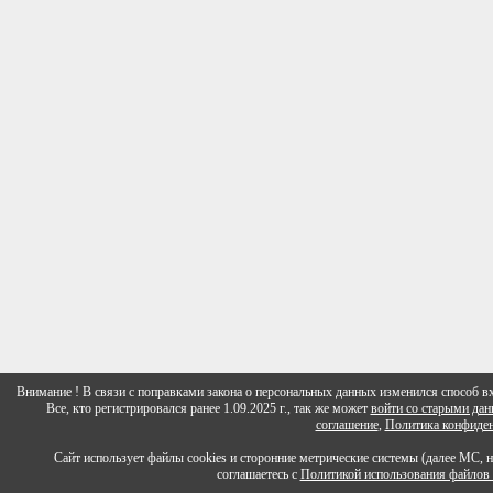
Внимание ! В связи с поправками закона о персональных данных изменился способ вх
Все, кто регистрировался ранее 1.09.2025 г., так же может
войти со старыми да
соглашение
,
Политика конфиден
Сайт использует файлы cookies и сторонние метрические системы (далее МС, 
соглашаетесь с
Политикой использования файлов 