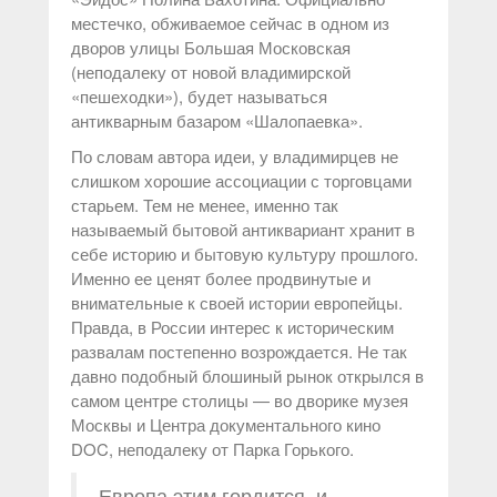
местечко, обживаемое сейчас в одном из
дворов улицы Большая Московская
(неподалеку от новой владимирской
«пешеходки»), будет называться
антикварным базаром «Шалопаевка».
По словам автора идеи, у владимирцев не
слишком хорошие ассоциации с торговцами
старьем. Тем не менее, именно так
называемый бытовой антиквариант хранит в
себе историю и бытовую культуру прошлого.
Именно ее ценят более продвинутые и
внимательные к своей истории европейцы.
Правда, в России интерес к историческим
развалам постепенно возрождается. Не так
давно подобный блошиный рынок открылся в
самом центре столицы — во дворике музея
Москвы и Центра документального кино
DOC, неподалеку от Парка Горького.
Европа этим гордится, и