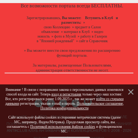
Все возможности портала всегда БЕСПЛАТНЫ.
Зарегистрировавшись,
Вы можете:
Вступить в Клуб
и
разместить:
»
свою Коллекцию
»
предмет в Салон
объявление
»
материал в Клуб
»
видео
новость
»
фото в Музей
»
работу в Галереи
в "Японией рожденный"
»
сайт в Справочник
Вы можете
внести свои предложения
по расширению
»
функций портала.
За материалы, размещенные Пользователями,
администрация ответственности не несет.
Внимание ! В связи с поправками закона о персональных данных изменился
способ входа на сайт. Теперь
вход и регистрация
только через наш хостинг.
Все, кто регистрировался ранее 1.09.2025 г., так же может
войти со старыми
данными
регистрации, указав e-mail и пароль.
Пользовательское соглашение
,
Политика конфиденциальности
ПИШИТЕ
О САЙТЕ
ПРИГЛАШАЕМ !!!
РЕКЛАМА НА ПОРТАЛЕ
Сайт использует файлы cookies и сторонние метрические системы (далее
МС, например, ЯндексМетрика). Продолжая просмотр сайта, вы
ПОЛЬЗОВАТЕЛЬСКОЕ СОГЛАШЕНИЕ
УСЛОВИЯ ИСПОЛЬЗОВАНИЯ
соглашаетесь с
Политикой использования файлов cookies
и функционалом
ANTIKCLUB КЛУБ АНТИКВАРИЕВ И КОЛЛЕКЦИОНЕРОВ © 2008 - 2026
МС.