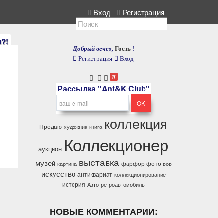
лекция, расскажите нам.
Вход
Регистрация
и?!
Добрый вечер,
Гость
!
Регистрация
Вход
Рассылка "Ant&K Club"
коллекция
Продаю
художник
книга
Коллекционер
аукцион
выставка
музей
фарфор
фото
картина
вов
искусство
антиквариат
коллекционирование
история
Авто
ретроавтомобиль
НОВЫЕ КОММЕНТАРИИ: