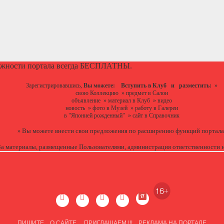
ожности портала всегда БЕСПЛАТНЫ.
Зарегистрировавшись,
Вы можете:
Вступить в Клуб
и разместить:
»
свою Коллекцию
»
предмет в Салон
объявление
»
материал в Клуб
»
видео
новость
»
фото в Музей
»
работу в Галереи
в "Японией рожденный"
»
сайт в Справочник
Вы можете
внести свои предложения
по расширению функций портала
»
За материалы, размещенные Пользователями, администрация ответственности н
ПИШИТЕ
О САЙТЕ
ПРИГЛАШАЕМ !!!
РЕКЛАМА НА ПОРТАЛЕ