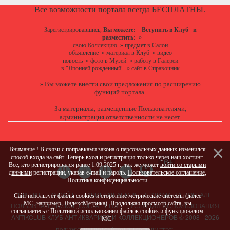
Все возможности портала всегда БЕСПЛАТНЫ.
Зарегистрировавшись,
Вы можете:
Вступить в Клуб
и
разместить:
»
свою Коллекцию
»
предмет в Салон
объявление
»
материал в Клуб
»
видео
новость
»
фото в Музей
»
работу в Галереи
в "Японией рожденный"
»
сайт в Справочник
Вы можете
внести свои предложения
по расширению
»
функций портала.
За материалы, размещенные Пользователями,
администрация ответственности не несет.
Внимание ! В связи с поправками закона о персональных данных изменился
способ входа на сайт. Теперь
вход и регистрация
только через наш хостинг.
Все, кто регистрировался ранее 1.09.2025 г., так же может
войти со старыми
данными
регистрации, указав e-mail и пароль.
Пользовательское соглашение
,
Политика конфиденциальности
ПИШИТЕ
О САЙТЕ
ПРИГЛАШАЕМ !!!
РЕКЛАМА НА ПОРТАЛЕ
Сайт использует файлы cookies и сторонние метрические системы (далее
МС, например, ЯндексМетрика). Продолжая просмотр сайта, вы
ПОЛЬЗОВАТЕЛЬСКОЕ СОГЛАШЕНИЕ
УСЛОВИЯ ИСПОЛЬЗОВАНИЯ
соглашаетесь с
Политикой использования файлов cookies
и функционалом
ANTIKCLUB КЛУБ АНТИКВАРИЕВ И КОЛЛЕКЦИОНЕРОВ © 2008 - 2026
МС.