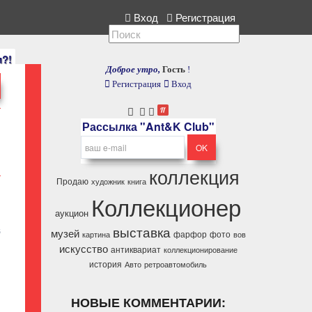
ия, расскажите нам.
Вход
Регистрация
и?!
Доброе утро,
Гость
!
Регистрация
Вход
Рассылка "Ant&K Club"
коллекция
Продаю
художник
книга
Коллекционер
аукцион
выставка
музей
5
фарфор
фото
картина
вов
искусство
антиквариат
коллекционирование
история
Авто
ретроавтомобиль
НОВЫЕ КОММЕНТАРИИ: