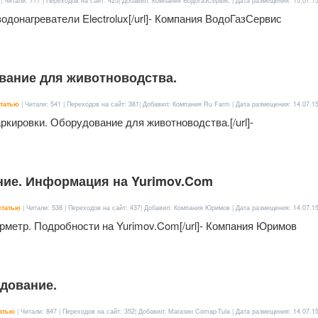
| Читали: 777 | Переходов на сайт: 425| Добавил: Компания ВодоГазСервис | Дата размещения:
15.07.1
 водонагреватели Electrolux[/url]- Компания ВодоГазСервис
вание для животноводства.
татью
| Читали: 541 | Переходов на сайт: 381| Добавил: Компания Ru Farm | Дата размещения:
14.07.1
маркировки. Оборудование для животноводства.[/url]-
ние. Информация на Yurimov.Com
статью
| Читали: 538 | Переходов на сайт: 437| Добавил: Компания Юримов | Дата размещения:
14.07.1
перметр. Подробности на Yurimov.Com[/url]- Компания Юримов
дование.
атью
| Читали: 847 | Переходов на сайт: 352| Добавил: Магазин Comap-Tula | Дата размещения:
14.07.1