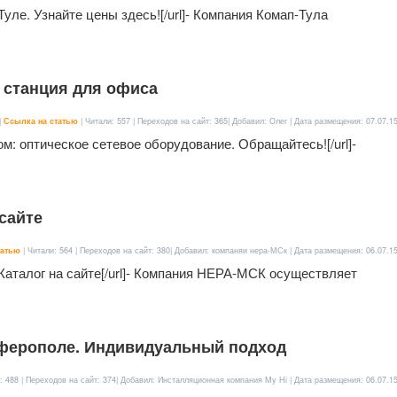
 Туле. Узнайте цены здесь![/url]- Компания Комап-Тула
 станция для офиса
|
Ссылка на статью
| Читали: 557 | Переходов на сайт: 365| Добавил: Олег | Дата размещения:
07.07.1
ком: оптическое сетевое оборудование. Обращайтесь![/url]-
сайте
татью
| Читали: 564 | Переходов на сайт: 380| Добавил: компаняи нера-МСк | Дата размещения:
06.07.1
ы. Каталог на сайте[/url]- Компания НЕРА-МСК осуществляет
мферополе. Индивидуальный подход
: 488 | Переходов на сайт: 374| Добавил: Инсталляционная компания My Hi | Дата размещения:
06.07.1