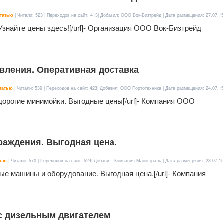
татью
| Читали: 523 | Переходов на сайт: 413| Добавил: ООО Вок-Бизтрейд | Дата размещения:
27.07.1
. Узнайте цены здесь![/url]- Организация ООО Вок-Бизтрейд
вления. Оперативная доставка
татью
| Читали: 539 | Переходов на сайт: 423| Добавил: ООО Портотехника | Дата размещения:
24.07.1
 недорогие минимойки. Выгодные цены[/url]- Компания ООО
раждения. Выгодная цена.
тью
| Читали: 570 | Переходов на сайт: 524| Добавил: Компания Магистраль | Дата размещения:
23.07.1
йные машины и оборудование. Выгодная цена.[/url]- Компания
 с дизельным двигателем