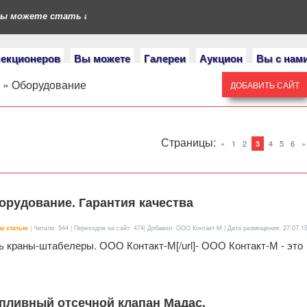
 можете стать героями нашего портала. Если у вас есть коллекц
лекционеров
Вы можете
Галереи
Аукцион
Вы с нам
» Оборудование
ДОБАВИТЬ САЙТ
Страницы
:
«
1
2
4
5
6
»
3
рудование. Гарантия качества
а статью
| Читали: 544 | Переходов на сайт: 474| Добавил: ООО Контакт-М | Дата размещения:
27.07.1
пить краны-штабелеры. ООО Контакт-М[/url]- ООО Контакт-М - это
пливный отсечной клапан Мадас.