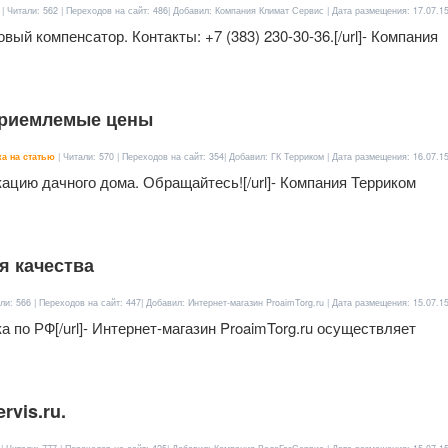
| Читали: 562 | Переходов на сайт: 486| Добавил: Компания Климат Сервис | Дата размещения:
17.07.1
овый компенсатор. Контакты: +7 (383) 230-30-36.[/url]- Компания
Приемлемые цены
а на статью
| Читали: 570 | Переходов на сайт: 354| Добавил: ГК Терриком | Дата размещения:
16.07.1
ификацию дачного дома. Обращайтесь![/url]- Компания Терриком
я качества
ли: 566 | Переходов на сайт: 447| Добавил: Интернет-магазин ProaimTorg.ru | Дата размещения:
15.07.1
авка по РФ[/url]- Интернет-магазин ProaimTorg.ru осуществляет
vis.ru.