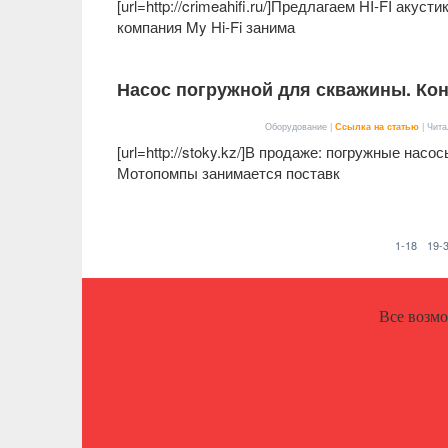
[url=http://crimeahifi.ru/]Предлагаем HI-FI аку
компания My Hi-Fi занима
Насос погружной для скважины. Конт
Оборудование |
Ссылка на статью
| Чита
[url=http://stoky.kz/]В продаже: погружные насо
Мотопомпы занимается поставк
1-18
19-
Все возм