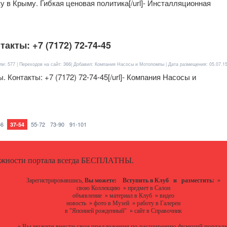
стику в Крыму. Гибкая ценовая политика[/url]- Инсталляционная
акты: +7 (7172) 72-74-45
ли: 577 | Переходов на сайт: 366| Добавил: Компания Насосы и Мотопомпы | Дата размещения:
05.07.1
сы. Контакты: +7 (7172) 72-74-45[/url]- Компания Насосы и
36
55-72
73-90
91-101
37-54
ожности портала всегда БЕСПЛАТНЫ.
Зарегистрировавшись,
Вы можете:
Вступить в Клуб
и разместить:
»
свою Коллекцию
»
предмет в Салон
объявление
»
материал в Клуб
»
видео
новость
»
фото в Музей
»
работу в Галереи
в "Японией рожденный"
»
сайт в Справочник
Вы можете
внести свои предложения
по расширению функций портала
»