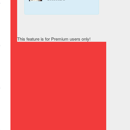
5
This feature is for Premium users only!
5
5