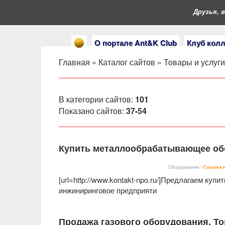
Друзья, вы
О портале Ant&K Club
Клуб кол
Главная
»
Каталог сайтов
»
Товары и услуги
В категории сайтов
:
101
Показано сайтов
:
37-54
Купить металлообрабатывающее обо
Оборудование |
Ссылка н
[url=http://www.kontakt-npo.ru/]Предлагаем ку
инжиниринговое предприяти
Продажа газового оборудования. То