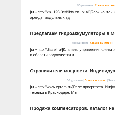
Оборудование |
Ссылка на стат
[url=http://xn--123-9cd9bfv.xn--p1ai/]Блок-конте
аренды модульных зд
Предлагаем гидроаккумуляторы в Мо
Оборудование |
Ссылка на статью
| 
[url=http://diasel.ru/]Клапаны управления филь
в области водоочистки и
Ограничители мощности. Индивиду
Оборудование |
Ссылка на статью
| Читал
[url=http://www.zprom.ru/]Реле приоритета. Ин
техники в Краснодаре. Мы
Продажа компенсаторов. Каталог на