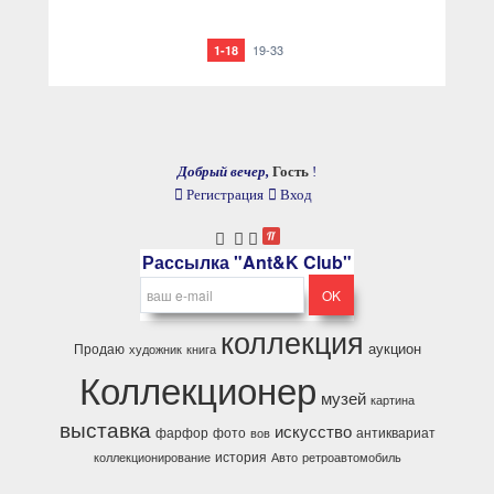
19-33
1-18
Добрый вечер,
Гость
!
Регистрация
Вход
Рассылка "Ant&K Club"
коллекция
аукцион
Продаю
художник
книга
Коллекционер
музей
картина
выставка
искусство
фарфор
фото
антиквариат
вов
история
коллекционирование
Авто
ретроавтомобиль