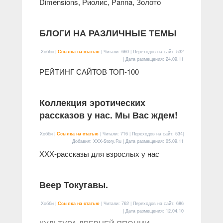
Dimensions, Риолис, Panna, Золото
БЛОГИ НА РАЗЛИЧНЫЕ ТЕМЫ
Хобби |
Ссылка на статью
| Читали: 660 | Переходов на сайт: 532
| Дата размещения:
24.09.11
РЕЙТИНГ САЙТОВ ТОП-100
Коллекция эротических
рассказов у нас. Мы Вас ждем!
Хобби |
Ссылка на статью
| Читали: 716 | Переходов на сайт: 534|
Добавил: XXX-Story.Ru | Дата размещения:
05.09.11
ХХХ-рассказы для взрослых у нас
Веер Токугавы.
Хобби |
Ссылка на статью
| Читали: 762 | Переходов на сайт: 686
| Дата размещения:
12.04.10