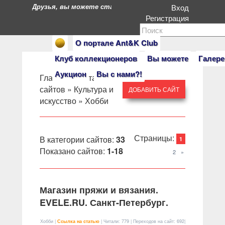
Друзья, вы можете стать героями нашего портала. Есл
Вход
Регистрация
О портале Ant&K Club
Клуб коллекционеров
Вы можете
Галере
Аукцион
Вы с нами?!
Главная
»
Каталог
сайтов
»
Культура и
ДОБАВИТЬ САЙТ
искусство
» Хобби
Страницы
:
В категории сайтов
:
33
1
Показано сайтов
:
1-18
2
»
Магазин пряжи и вязания.
EVELE.RU. Санкт-Петербург.
Хобби |
Ссылка на статью
| Читали: 779 | Переходов на сайт: 692|