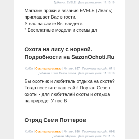
Добавил: EVELE | Дата размещения:
11.10.16
Магазин пряжи и вязания EVELE (Ивэль)
приглашает Вас в гости.
У нас на сайте Вы найдете:
* Бесплатные модели и схемы дл
Охота на лису с норной.
Подробности на SezonOchoti.Ru
Хобби |
Ссылка на статью
| Читали: 827 | Переходов на сайт: 671|
Добавил: Сайт Сезон охоты | Дата размещения:
11.10.16
Вы охотник и любитель отдыха на охоте?
Тогда посетите наш сайт! Портал Сезон
охоты - для любителей охоты и отдыха
на природе. У нас В
Отряд Семи Поттеров
Хобби |
Ссылка на статью
| Читали: 836 | Переходов на сайт: 614|
Добавил: Марина | Дата размещения:
29.11.15