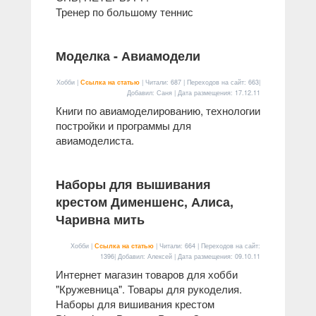
Тренер по большому теннис
Моделка - Авиамодели
Хобби |
Ссылка на статью
| Читали: 687 | Переходов на сайт: 663|
Добавил: Саня | Дата размещения:
17.12.11
Книги по авиамоделированию, технологии
постройки и программы для
авиамоделиста.
Наборы для вышивания
крестом Дименшенс, Алиса,
Чаривна мить
Хобби |
Ссылка на статью
| Читали: 664 | Переходов на сайт:
1396| Добавил: Алексей | Дата размещения:
09.10.11
Интернет магазин товаров для хобби
"Кружевница". Товары для рукоделия.
Наборы для вишивания крестом